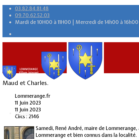
03.82.84.81.48
09.70.62.52.03
Mardi de 10H00 à 11H00 | Mercredi de 14h00 à 16h00
Maud et Charles.
Lommerange.fr
11 Juin 2023
11 Juin 2023
Accueil
Clics : 2146
Samedi, René André, maire de Lommerange, as
Lommerange et bien connus dans la localité.