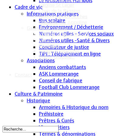
Le lotissement Hambois
L'église St Léger
Cadre de vie
Croix de la Passion
Informations pratiques
Historique des cloches
Bus scolaire
Chapelle Ste Appoline
Environnement / Déchetterie
Galeries de photos
Numéros utiles - Services sociaux
Lommerange autrefois
Lavoirs
Numéros utiles -Santé & Divers
Paysages
Conciliateur de justice
Écoles & Villageois
TIPI : Télépaiement en ligne
Église, chapelle...
Associations
Anciens combattants
ASK Lommerange
Contact
Conseil de fabrique
Football Club Lommerange
Culture & Patrimoine
Historique
Armoiries & Historique du nom
Préhistoire
Prêtres & Curés
Vieux métiers
Termes & dénominations