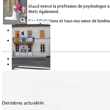
Vie Municipale
Maud exerce la profession de psychologue à 
Metz également.
Nos félicitations et tous nos vœux de bonhe
Précédent
Suivant
Votre Mairie
Le mot du Maire
CR des conseils municipaux
Service administratif
Le Village
La salle communale
Dernières actualités
Intercommunalité
Plan de situation