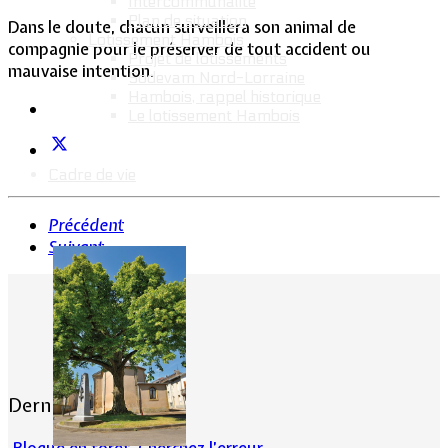
Intercommunalité
Plan de situation
Dans le doute, chacun surveillera son animal de
Lotissement Hambois
compagnie pour le préserver de tout accident ou
Projet de lotissements
mauvaise intention.
Sodevam Nord-Lorraine
Hambois, rappel historique
Le lotissement Hambois
Cadre de vie
Précédent
Suivant
Dernières actualités
Bloqué en forêt. Cherchez l’erreur.