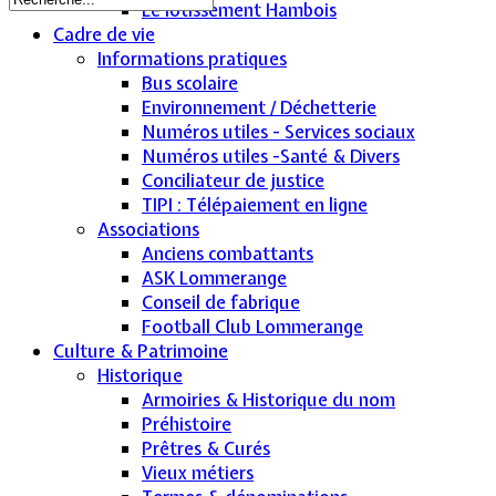
Le lotissement Hambois
Cadre de vie
Informations pratiques
Bus scolaire
Environnement / Déchetterie
Numéros utiles - Services sociaux
Numéros utiles -Santé & Divers
Conciliateur de justice
TIPI : Télépaiement en ligne
Associations
Anciens combattants
ASK Lommerange
Conseil de fabrique
Football Club Lommerange
Culture & Patrimoine
Historique
Armoiries & Historique du nom
Préhistoire
Prêtres & Curés
Vieux métiers