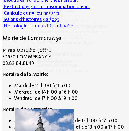
Restrictions sur la consommation d'eau.
Informations pratiques
Canicule et milieu naturel
Bus scolaire
50 ans d’histoires de foot
Environnement / Déchetterie
Nécrologie : Norbert Lacolombe
Numéros utiles - Services sociaux
Numéros utiles -Santé & Divers
Mairie de Lommerange
Conciliateur de justice
TIPI : Télépaiement en ligne
Associations
14 rue Maréchal Joffre
Anciens combattants
57650 LOMMERANGE
ASK Lommerange
03.82.84.81.48
Conseil de fabrique
Football Club Lommerange
Horaire de la Mairie:
Mardi de 10 h 00 à 11 h 00
Culture & Patrimoine
Mercredi de 14 h 00 à 16 h 00
Vendredi de 17 h 00 à 19 h 00
Horaire du Secrétariat :
Mardi de 9 h 30 à 12 h 30 et de 13 h 00 à 17 h 00
Mercredi de 9 h 30 à 12 h 30 et de 13 h 00 à 17 h 00