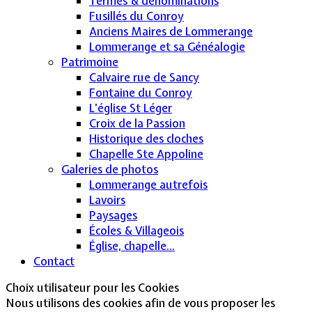
Termes & dénominations
Fusillés du Conroy
Anciens Maires de Lommerange
Lommerange et sa Généalogie
Patrimoine
Calvaire rue de Sancy
Fontaine du Conroy
L'église St Léger
Croix de la Passion
Historique des cloches
Chapelle Ste Appoline
Galeries de photos
Lommerange autrefois
Lavoirs
Paysages
Écoles & Villageois
Église, chapelle...
Contact
Choix utilisateur pour les Cookies
Nous utilisons des cookies afin de vous proposer les