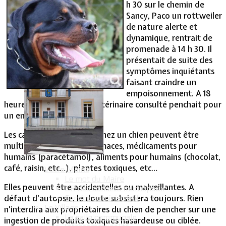
h 30 sur le chemin de
Sancy, Paco un rottweiler
Vie Municipale
de nature alerte et
dynamique, rentrait de
promenade à 14 h 30. Il
présentait de suite des
symptômes inquiétants
faisant craindre un
empoisonnement. A 18
heures, il était mort. Le vétérinaire consulté penchait pour
un empoisonnement.
Les causes d’intoxication chez un chien peuvent être
multiples : raticide, anti-limaces, médicaments pour
humains (paracétamol), aliments pour humains (chocolat,
café, raisin, etc…), plantes toxiques, etc…
Votre Mairie
Le mot du Maire
Elles peuvent être accidentelles ou malveillantes. A
CR des conseils municipaux
défaut d’autopsie, le doute subsistera toujours. Rien
Service administratif
Le Village
n’interdira aux propriétaires du chien de pencher sur une
La salle communale
ingestion de produits toxiques hasardeuse ou ciblée.