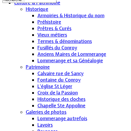
Culture & Patrimoine
Historique
Armoiries & Historique du nom
Préhistoire
Prêtres & Curés
Vieux métiers
Termes & dénominations
Fusillés du Conroy
Anciens Maires de Lommerange
Lommerange et sa Généalogie
Patrimoine
Calvaire rue de Sancy
Fontaine du Conroy
L'église St Léger
Croix de la Passion
Historique des cloches
Chapelle Ste Appoline
Galeries de photos
Lommerange autrefois
Lavoirs