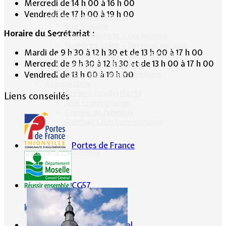
Mercredi de 14 h 00 à 16 h 00
Vendredi de 17 h 00 à 19 h 00
Informations pratiques
Bus scolaire
Horaire du Secrétariat :
Environnement / Déchetterie
Numéros utiles - Services sociaux
Mardi de 9 h 30 à 12 h 30 et de 13 h 00 à 17 h 00
Numéros utiles -Santé & Divers
Mercredi de 9 h 30 à 12 h 30 et de 13 h 00 à 17 h 00
Conciliateur de justice
TIPI : Télépaiement en ligne
Vendredi de 13 h 00 à 19 h 00
Associations
Anciens combattants
Liens conseillés
ASK Lommerange
Conseil de fabrique
Football Club Lommerange
Portes de France
Culture & Patrimoine
CG57
Conseil Régional