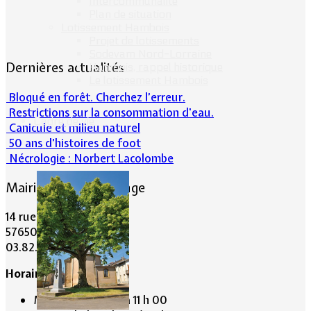
Intercommunalité
Plan de situation
Lotissement Hambois
Projet de lotissements
Sodevam Nord-Lorraine
Dernières actualités
Hambois, rappel historique
Le lotissement Hambois
Bloqué en forêt. Cherchez l’erreur.
Restrictions sur la consommation d'eau.
Cadre de vie
Canicule et milieu naturel
50 ans d’histoires de foot
Nécrologie : Norbert Lacolombe
Mairie de Lommerange
14 rue Maréchal Joffre
57650 LOMMERANGE
03.82.84.81.48
Horaire de la Mairie:
Mardi de 10 h 00 à 11 h 00