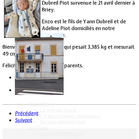
Dubreil Piot survenue le 21 avril dernier à
Briey.
Vie Municipale
Enzo est le fils de Yann Dubreil et de
Adeline Piot domiciliés en notre
commune.
Bienvenue au nouveau-né qui pesait 3,385 kg et mesurait
49 cm.
Félicitations à ses heureux parents.
Votre Mairie
Le mot du Maire
Précédent
CR des conseils municipaux
Suivant
Service administratif
Le Village
La salle communale