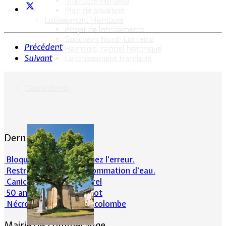
Intercommunalité
Plan de situation
Lotissement Hambois
Projet de lotissements
Sodevam Nord-Lorraine
Précédent
Hambois, rappel historique
Suivant
Le lotissement Hambois
Cadre de vie
Dernières actualités
Bloqué en forêt. Cherchez l’erreur.
Restrictions sur la consommation d'eau.
Canicule et milieu naturel
50 ans d’histoires de foot
Nécrologie : Norbert Lacolombe
Mairie de Lommerange