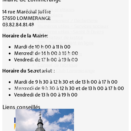
Informations pratiques
14 rue Maréchal Joffre
Bus scolaire
57650 LOMMERANGE
Environnement / Déchetterie
03.82.84.81.48
Numéros utiles - Services sociaux
Numéros utiles -Santé & Divers
Horaire de la Mairie:
Conciliateur de justice
TIPI : Télépaiement en ligne
Mardi de 10 h 00 à 11 h 00
Associations
Mercredi de 14 h 00 à 16 h 00
Anciens combattants
Vendredi de 17 h 00 à 19 h 00
ASK Lommerange
Conseil de fabrique
Horaire du Secrétariat :
Football Club Lommerange
Mardi de 9 h 30 à 12 h 30 et de 13 h 00 à 17 h 00
Culture & Patrimoine
Mercredi de 9 h 30 à 12 h 30 et de 13 h 00 à 17 h 00
Vendredi de 13 h 00 à 19 h 00
Liens conseillés