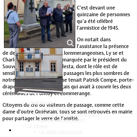
C’est devant une
Vie Municipale
quinzaine de personnes
qu’a été célébré
l’armistice de 1945.
On notait dans
l’assistance la présence
de deux jeunes citoyennes lommerangeoises, Ly se et
Charlotte, une présence remarquée par le président du
Souvenir Français Jean Podesta, dont le rôle est de
sensibiliser la jeunesse aux passages les plus sombres de
notre histoire. A ses côtés se tenait Patrick Compe, porte-
drapeau du Souvenir Français qui avait à couvrir les deux
cérémonies de Fontoy et Lommerange.
Votre Mairie
Citoyens du cru ou visiteurs de passage, comme cette
Le mot du Maire
dame d’outre Quiévrain, tous se sont retrouvés en mairie
CR des conseils municipaux
pour partager le verre de l’amitié.
Service administratif
Le Village
La salle communale