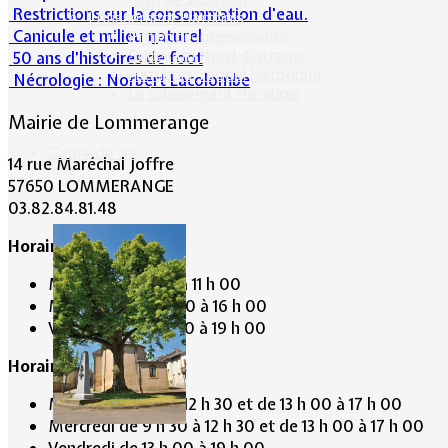
Restrictions sur la consommation d'eau.
Lotissement Hambois
Canicule et milieu naturel
Projet de lotissements
Sodevam Nord-Lorraine
50 ans d’histoires de foot
Hambois, rappel historique
Nécrologie : Norbert Lacolombe
Le lotissement Hambois
Mairie de Lommerange
Cadre de vie
14 rue Maréchal Joffre
57650 LOMMERANGE
03.82.84.81.48
Horaire de la Mairie:
Mardi de 10 h 00 à 11 h 00
Mercredi de 14 h 00 à 16 h 00
Vendredi de 17 h 00 à 19 h 00
Horaire du Secrétariat :
Mardi de 9 h 30 à 12 h 30 et de 13 h 00 à 17 h 00
Mercredi de 9 h 30 à 12 h 30 et de 13 h 00 à 17 h 00