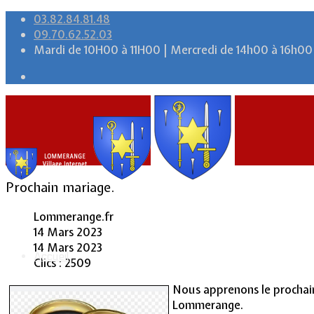
03.82.84.81.48
09.70.62.52.03
Mardi de 10H00 à 11H00 | Mercredi de 14h00 à 16h00
Prochain mariage.
Lommerange.fr
14 Mars 2023
14 Mars 2023
Accueil
Clics : 2509
Nous apprenons le prochain 
Lommerange.