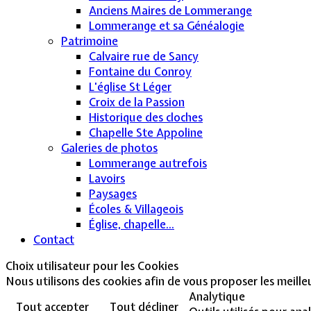
Anciens Maires de Lommerange
Lommerange et sa Généalogie
Patrimoine
Calvaire rue de Sancy
Fontaine du Conroy
L'église St Léger
Croix de la Passion
Historique des cloches
Chapelle Ste Appoline
Galeries de photos
Lommerange autrefois
Lavoirs
Paysages
Écoles & Villageois
Église, chapelle...
Contact
Choix utilisateur pour les Cookies
Nous utilisons des cookies afin de vous proposer les meilleur
Analytique
Tout accepter
Tout décliner