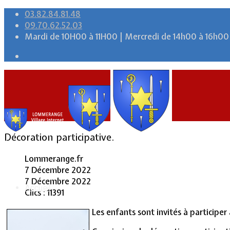
03.82.84.81.48
09.70.62.52.03
Mardi de 10H00 à 11H00 | Mercredi de 14h00 à 16h00
Décoration participative.
Lommerange.fr
7 Décembre 2022
7 Décembre 2022
Accueil
Clics : 11391
Les enfants sont invités à participer