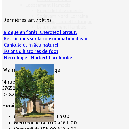
Lotissement Hambois
Projet de lotissements
Sodevam Nord-Lorraine
Dernières actualités
Hambois, rappel historique
Le lotissement Hambois
Bloqué en forêt. Cherchez l’erreur.
Restrictions sur la consommation d'eau.
Cadre de vie
Canicule et milieu naturel
50 ans d’histoires de foot
Nécrologie : Norbert Lacolombe
Mairie de Lommerange
14 rue Maréchal Joffre
57650 LOMMERANGE
03.82.84.81.48
Horaire de la Mairie:
Mardi de 10 h 00 à 11 h 00
Mercredi de 14 h 00 à 16 h 00