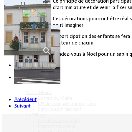
Ce principe de décoration participat
Vie Municipale
d’art miniature et de venir la fixer s
Ces décorations pourront être réalisé
peut imaginer.
La participation des enfants se fera
hauteur de chacun.
Rendez-vous à Noël pour un sapin que
Votre Mairie
Le mot du Maire
Précédent
CR des conseils municipaux
Suivant
Service administratif
Le Village
La salle communale
Intercommunalité
Plan de situation