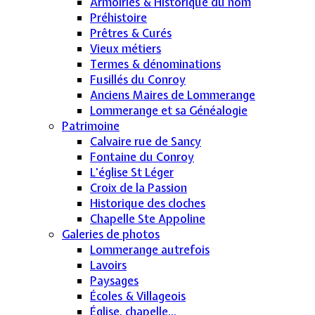
Armoiries & Historique du nom
Préhistoire
Prêtres & Curés
Vieux métiers
Termes & dénominations
Fusillés du Conroy
Anciens Maires de Lommerange
Lommerange et sa Généalogie
Patrimoine
Calvaire rue de Sancy
Fontaine du Conroy
L'église St Léger
Croix de la Passion
Historique des cloches
Chapelle Ste Appoline
Galeries de photos
Lommerange autrefois
Lavoirs
Paysages
Écoles & Villageois
Église, chapelle...