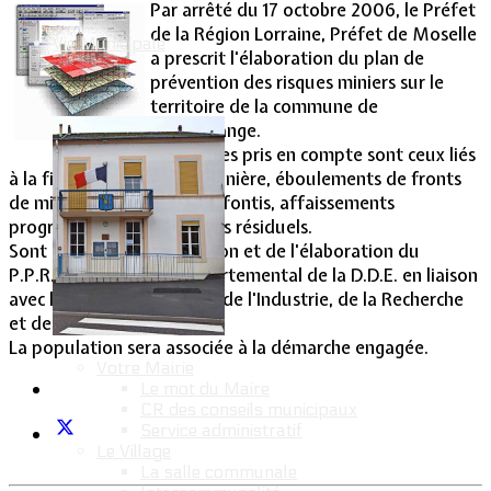
Par arrêté du 17 octobre 2006, le Préfet
de la Région Lorraine, Préfet de Moselle
Vie Municipale
a prescrit l'élaboration du plan de
prévention des risques miniers sur le
territoire de la commune de
Lommerange.
Les risques pris en compte sont ceux liés
à la fin de l'exploitation minière, éboulements de fronts
de mines, effondrements, fontis, affaissements
progressifs et mouvements résiduels.
Sont chargés de l'instruction et de l'élaboration du
P.P.R.M. le Directeur départemental de la D.D.E. en liaison
avec le Directeur Régional de l'Industrie, de la Recherche
et de l'Environnement.
La population sera associée à la démarche engagée.
Votre Mairie
Le mot du Maire
CR des conseils municipaux
Service administratif
Le Village
La salle communale