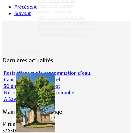
Intercommunalité
Plan de situation
Précédent
Lotissement Hambois
Suivant
Projet de lotissements
Sodevam Nord-Lorraine
Hambois, rappel historique
Le lotissement Hambois
Cadre de vie
Dernières actualités
Restrictions sur la consommation d'eau.
Canicule et milieu naturel
50 ans d’histoires de foot
Nécrologie : Norbert Lacolombe
A Savoir-Juin 2026
Mairie de Lommerange
14 rue Maréchal Joffre
57650 LOMMERANGE