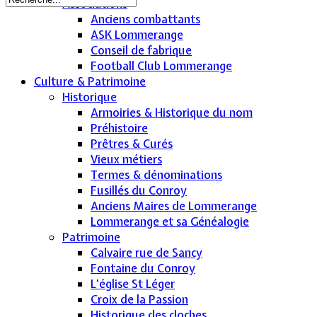
Associations
Anciens combattants
ASK Lommerange
Conseil de fabrique
Football Club Lommerange
Culture & Patrimoine
Historique
Armoiries & Historique du nom
Préhistoire
Prêtres & Curés
Vieux métiers
Termes & dénominations
Fusillés du Conroy
Anciens Maires de Lommerange
Lommerange et sa Généalogie
Patrimoine
Calvaire rue de Sancy
Fontaine du Conroy
L'église St Léger
Croix de la Passion
Historique des cloches