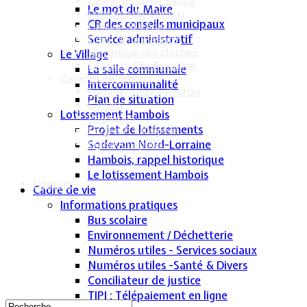
Calvaire rue de Sancy
Le mot du Maire
Fontaine du Conroy
CR des conseils municipaux
L'église St Léger
Service administratif
Croix de la Passion
Historique des cloches
Le Village
Chapelle Ste Appoline
La salle communale
Galeries de photos
Intercommunalité
Lommerange autrefois
Plan de situation
Lavoirs
Lotissement Hambois
Paysages
Projet de lotissements
Écoles & Villageois
Sodevam Nord-Lorraine
Église, chapelle...
Hambois, rappel historique
Le lotissement Hambois
Contact
Cadre de vie
Informations pratiques
Bus scolaire
Environnement / Déchetterie
Numéros utiles - Services sociaux
Numéros utiles -Santé & Divers
Conciliateur de justice
TIPI : Télépaiement en ligne