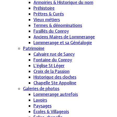
Armoiries & Historique du nom
Préhistoire
Prêtres & Curés
Vieux métiers
Termes & dénominations
Fusillés du Conroy
Anciens Maires de Lommerange
Lommerange et sa Généalogie
Patrimoine
Calvaire rue de Sancy
Fontaine du Conroy
L'église St Léger
Croix de la Passion
Historique des cloches
Chapelle Ste Appoline
Galeries de photos
Lommerange autrefois
Lavoirs
Paysages
Écoles & Villageois