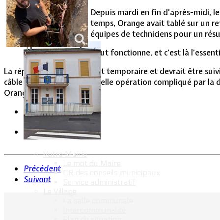
Vie Municipale
Depuis mardi en fin d’après-midi, l
temps, Orange avait tablé sur un re
équipes de techniciens pour un résu
Tout fonctionne, et c’est là l’essenti
La réparation effectuée est temporaire et devrait être suivi
câble neuf. Le coût d’une telle opération compliqué par la d
Orange.
Votre Mairie
Le mot du Maire
Précédent
CR des conseils municipaux
Suivant
Service administratif
Le Village
La salle communale
Intercommunalité
Plan de situation