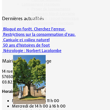
Lotissement Hambois
Projet de lotissements
Sodevam Nord-Lorraine
Dernières actualités
Hambois, rappel historique
Le lotissement Hambois
Bloqué en forêt. Cherchez l’erreur.
Restrictions sur la consommation d'eau.
Cadre de vie
Canicule et milieu naturel
50 ans d’histoires de foot
Nécrologie : Norbert Lacolombe
Mairie de Lommerange
14 rue Maréchal Joffre
57650 LOMMERANGE
03.82.84.81.48
Horaire de la Mairie:
Mardi de 10 h 00 à 11 h 00
Mercredi de 14 h 00 à 16 h 00