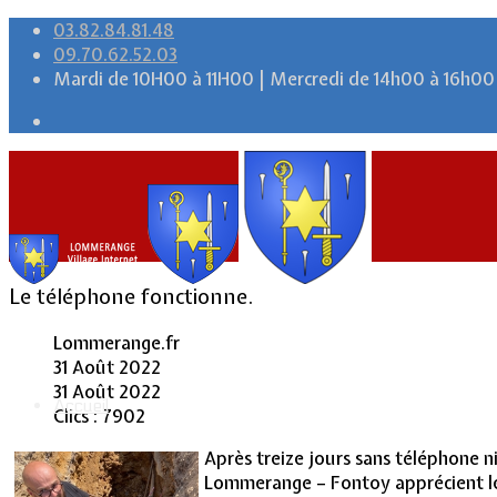
03.82.84.81.48
09.70.62.52.03
Mardi de 10H00 à 11H00 | Mercredi de 14h00 à 16h00
Le téléphone fonctionne.
Lommerange.fr
31 Août 2022
31 Août 2022
Accueil
Clics : 7902
Après treize jours sans téléphone n
Lommerange – Fontoy apprécient le