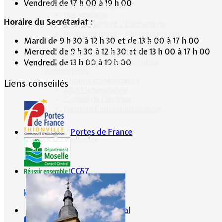
Vendredi de 17 h 00 à 19 h 00
Informations pratiques
Bus scolaire
Horaire du Secrétariat :
Environnement / Déchetterie
Numéros utiles - Services sociaux
Mardi de 9 h 30 à 12 h 30 et de 13 h 00 à 17 h 00
Numéros utiles -Santé & Divers
Mercredi de 9 h 30 à 12 h 30 et de 13 h 00 à 17 h 00
Conciliateur de justice
TIPI : Télépaiement en ligne
Vendredi de 13 h 00 à 19 h 00
Associations
Anciens combattants
Liens conseillés
ASK Lommerange
Conseil de fabrique
Football Club Lommerange
Portes de France
Culture & Patrimoine
CG57
Conseil Régional