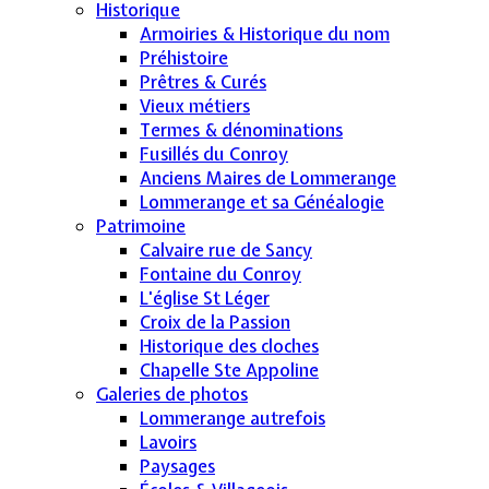
Historique
Armoiries & Historique du nom
Préhistoire
Prêtres & Curés
Vieux métiers
Termes & dénominations
Fusillés du Conroy
Anciens Maires de Lommerange
Lommerange et sa Généalogie
Patrimoine
Calvaire rue de Sancy
Fontaine du Conroy
L'église St Léger
Croix de la Passion
Historique des cloches
Chapelle Ste Appoline
Galeries de photos
Lommerange autrefois
Lavoirs
Paysages