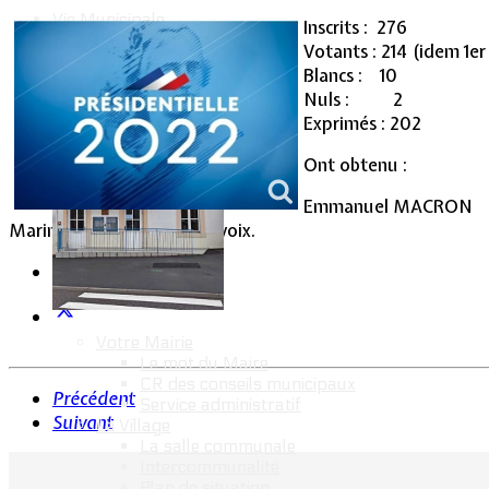
Vie Municipale
Inscrits : 276
Votants : 214 (idem 1er
Blancs : 10
Nuls : 2
Exprimés : 202
Ont obtenu :
Emmanuel MACRON 
Marine LE PEN 131 voix.
Votre Mairie
Le mot du Maire
CR des conseils municipaux
Précédent
Service administratif
Suivant
Le Village
La salle communale
Intercommunalité
Plan de situation