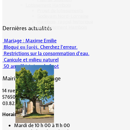
Lotissement Hambois
Projet de lotissements
Sodevam Nord-Lorraine
Hambois, rappel historique
Le lotissement Hambois
Dernières actualités
Mariage : Maxime Emilie
Cadre de vie
Bloqué en forêt. Cherchez l’erreur.
Restrictions sur la consommation d'eau.
Canicule et milieu naturel
50 ans d’histoires de foot
Mairie de Lommerange
14 rue Maréchal Joffre
57650 LOMMERANGE
03.82.84.81.48
Horaire de la Mairie:
Mardi de 10 h 00 à 11 h 00