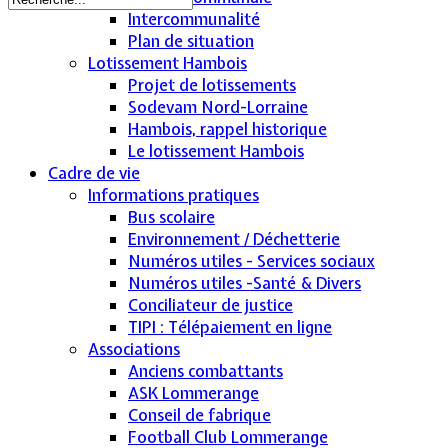
Intercommunalité
Plan de situation
Lotissement Hambois
Projet de lotissements
Sodevam Nord-Lorraine
Hambois, rappel historique
Le lotissement Hambois
Cadre de vie
Informations pratiques
Bus scolaire
Environnement / Déchetterie
Numéros utiles - Services sociaux
Numéros utiles -Santé & Divers
Conciliateur de justice
TIPI : Télépaiement en ligne
Associations
Anciens combattants
ASK Lommerange
Conseil de fabrique
Football Club Lommerange