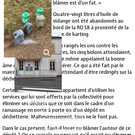
blâmer est d’un fat. »
Vie Municipale
Quatre-vingt litres d’huile de
vidange ont été abandonnés au
bord de la RD 58 à proximité de la
piste de karting.
Bien rangés les uns contre les
autres, les cinq bidons attendaient,
voire même appelaient la bonne
âme qui viendrait les récupérer. Ce qui a été fait par le
maire de Lommerange en attendant d’être redirigés sur la
déchetterie de Havange.
Certes, chacun sait qu’il lui appartient d’utiliser les
services qui lui sont offerts par la collectivité pour
Votre Mairie
éliminer ses déchets que ce soit dans le cadre d’un
Le mot du Maire
ramassage en porte à porte ou d’un dépôt en
CR des conseils municipaux
déchetterie. Malheureusement, tous ne le font pas.
Service administratif
Le Village
Dans le cas présent, faut-il louer ou blâmer l’auteur de ce
La salle communale
dépôt ? On se console en pensant qu’il aurait pu déverser