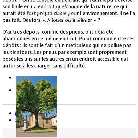
Intercommunalité
son huile en un endroit quelconque de la nature, ce qui
Plan de situation
Lotissement Hambois
aurait été fort préjudiciable pour l’environnement. Il ne l’a
Projet de lotissements
pas fait. Dès lors, « A louer ou à blâmer » ?
Sodevam Nord-Lorraine
Hambois, rappel historique
D’autres dépôts, comme des pneus, ont déjà été
Le lotissement Hambois
abandonnés en ce même endroit. Point commun entre ces
dépôts : ils sont le fait d’un méticuleux qui ne pollue pas
les alentours. Les pneus par exemple sont proprement
Cadre de vie
posés les uns sur les autres en un endroit accessible qui
autorise à les charger sans difficulté.
Précédent
Suivant