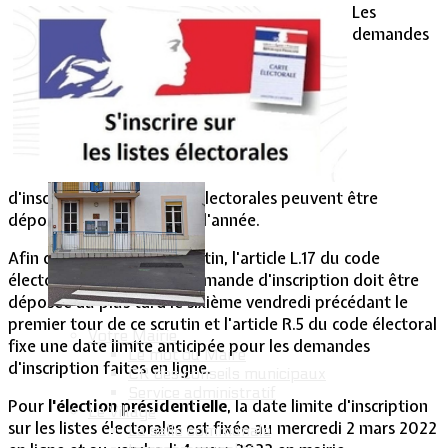
Les
demandes
Vie Municipale
d'inscription sur les listes électorales peuvent être
déposées tout au long de l'année.
Afin de valoir pour un scrutin, l'article L.17 du code
électoral prévoit que la demande d'inscription doit être
déposée au plus tard le sixième vendredi précédant le
premier tour de ce scrutin et l'article R.5 du code électoral
Votre Mairie
fixe une date limite anticipée pour les demandes
Le mot du Maire
d'inscription faites en ligne.
CR des conseils municipaux
Service administratif
Pour
l'élection présidentielle
, la date limite d'inscription
Le Village
sur les listes électorales est fixée au mercredi 2 mars 2022
La salle communale