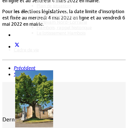
en ligne et au vendredi 4 mars 2022 en mairie.
Intercommunalité
Plan de situation
Pour l
es élections législatives
, la date limite d'inscription
Lotissement Hambois
Projet de lotissements
est fixée au mercredi 4 mai 2022 en ligne et au vendredi 6
Sodevam Nord-Lorraine
mai 2022 en mairie.
Hambois, rappel historique
Le lotissement Hambois
Cadre de vie
Précédent
Suivant
Dernières actualités