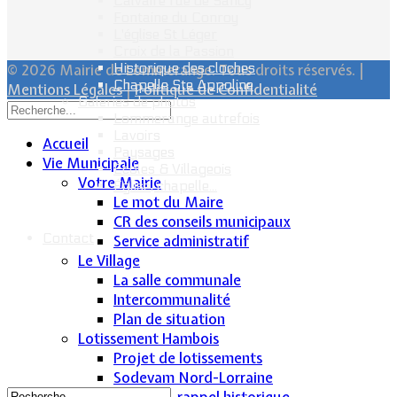
Calvaire rue de Sancy
Fontaine du Conroy
L'église St Léger
Croix de la Passion
Historique des cloches
© 2026 Mairie de Lommerange. Tous droits réservés. |
Chapelle Ste Appoline
Mentions Légales
|
Politique de Confidentialité
Galeries de photos
Lommerange autrefois
Lavoirs
Accueil
Paysages
Vie Municipale
Écoles & Villageois
Votre Mairie
Église, chapelle...
Le mot du Maire
CR des conseils municipaux
Contact
Service administratif
Le Village
La salle communale
Intercommunalité
Plan de situation
Lotissement Hambois
Projet de lotissements
Sodevam Nord-Lorraine
Hambois, rappel historique