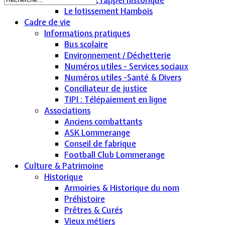
Le lotissement Hambois
Cadre de vie
Informations pratiques
Bus scolaire
Environnement / Déchetterie
Numéros utiles - Services sociaux
Numéros utiles -Santé & Divers
Conciliateur de justice
TIPI : Télépaiement en ligne
Associations
Anciens combattants
ASK Lommerange
Conseil de fabrique
Football Club Lommerange
Culture & Patrimoine
Historique
Armoiries & Historique du nom
Préhistoire
Prêtres & Curés
Vieux métiers