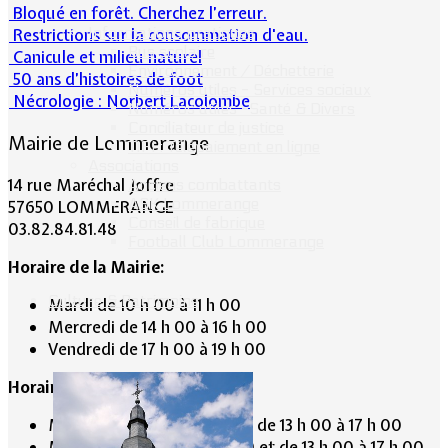
Bloqué en forêt. Cherchez l’erreur.
Informations pratiques
Restrictions sur la consommation d'eau.
Bus scolaire
Canicule et milieu naturel
Environnement / Déchetterie
50 ans d’histoires de foot
Numéros utiles - Services sociaux
Nécrologie : Norbert Lacolombe
Numéros utiles -Santé & Divers
Conciliateur de justice
Mairie de Lommerange
TIPI : Télépaiement en ligne
Associations
14 rue Maréchal Joffre
Anciens combattants
ASK Lommerange
57650 LOMMERANGE
Conseil de fabrique
03.82.84.81.48
Football Club Lommerange
Horaire de la Mairie:
Culture & Patrimoine
Mardi de 10 h 00 à 11 h 00
Mercredi de 14 h 00 à 16 h 00
Vendredi de 17 h 00 à 19 h 00
Horaire du Secrétariat :
Mardi de 9 h 30 à 12 h 30 et de 13 h 00 à 17 h 00
Mercredi de 9 h 30 à 12 h 30 et de 13 h 00 à 17 h 00