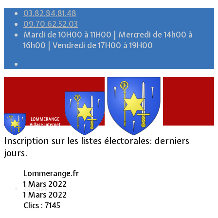
03.82.84.81.48
09.70.62.52.03
Mardi de 10H00 à 11H00 | Mercredi de 14h00 à
16h00 | Vendredi de 17H00 à 19H00
Inscription sur les listes électorales: derniers
jours.
Lommerange.fr
1 Mars 2022
Accueil
1 Mars 2022
Clics : 7145