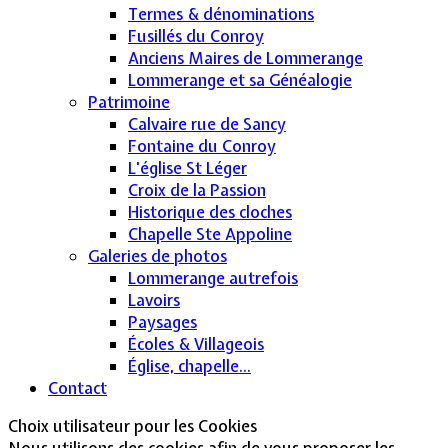
Termes & dénominations
Fusillés du Conroy
Anciens Maires de Lommerange
Lommerange et sa Généalogie
Patrimoine
Calvaire rue de Sancy
Fontaine du Conroy
L'église St Léger
Croix de la Passion
Historique des cloches
Chapelle Ste Appoline
Galeries de photos
Lommerange autrefois
Lavoirs
Paysages
Écoles & Villageois
Église, chapelle...
Contact
Choix utilisateur pour les Cookies
Nous utilisons des cookies afin de vous proposer les