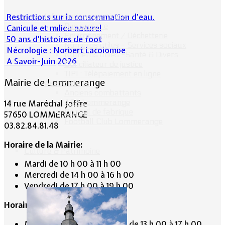
Restrictions sur la consommation d'eau.
Informations pratiques
Bus scolaire
Canicule et milieu naturel
Environnement / Déchetterie
50 ans d’histoires de foot
Numéros utiles - Services sociaux
Nécrologie : Norbert Lacolombe
Numéros utiles -Santé & Divers
A Savoir-Juin 2026
Conciliateur de justice
TIPI : Télépaiement en ligne
Mairie de Lommerange
Associations
Anciens combattants
ASK Lommerange
14 rue Maréchal Joffre
Conseil de fabrique
57650 LOMMERANGE
Football Club Lommerange
03.82.84.81.48
Horaire de la Mairie:
Culture & Patrimoine
Mardi de 10 h 00 à 11 h 00
Mercredi de 14 h 00 à 16 h 00
Vendredi de 17 h 00 à 19 h 00
Horaire du Secrétariat :
Mardi de 9 h 30 à 12 h 30 et de 13 h 00 à 17 h 00