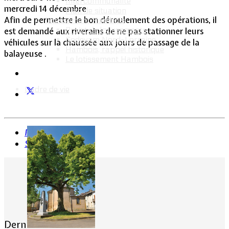
Intercommunalité
mercredi 14 décembre
Plan de situation
Afin de permettre le bon déroulement des opérations, il
Lotissement Hambois
Projet de lotissements
est demandé aux riverains de ne pas stationner leurs
Sodevam Nord-Lorraine
véhicules sur la chaussée aux jours de passage de la
Hambois, rappel historique
balayeuse .
Le lotissement Hambois
Cadre de vie
Précédent
Suivant
Dernières actualités