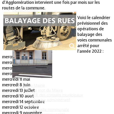
d’Agglomération intervient une fois par mois sur les
routes de la commune.
Vie Municipale
Voici le calendrier
prévisionnel des
opérations de
balayage des
voies communales
arrêté pour
l’année 2022 :
mercredi 12 janvier
mercredi 9 février
mercredi 9 mars
mercredi 13 avril
mercredi 11 mai
mercredi 8 juin
Votre Mairie
mercredi 13 juillet
Le mot du Maire
CR des conseils municipaux
mercredi 10 aout
Service administratif
mercredi 14 septembre
Le Village
mercredi 12 octobre
La salle communale
mercredi 9 novembre