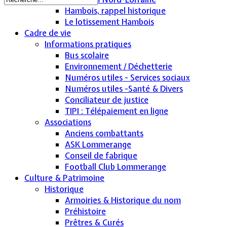
Hambois, rappel historique
Le lotissement Hambois
Cadre de vie
Informations pratiques
Bus scolaire
Environnement / Déchetterie
Numéros utiles - Services sociaux
Numéros utiles -Santé & Divers
Conciliateur de justice
TIPI : Télépaiement en ligne
Associations
Anciens combattants
ASK Lommerange
Conseil de fabrique
Football Club Lommerange
Culture & Patrimoine
Historique
Armoiries & Historique du nom
Préhistoire
Prêtres & Curés