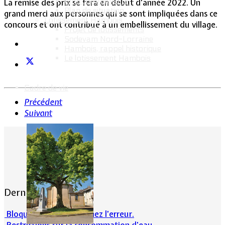
Intercommunalité
La remise des prix se fera en début d’année 2022. Un
Plan de situation
grand merci aux personnes qui se sont impliquées dans ce
Lotissement Hambois
concours et ont contribué à un embellissement du village.
Projet de lotissements
Sodevam Nord-Lorraine
Hambois, rappel historique
Le lotissement Hambois
Cadre de vie
Précédent
Suivant
Dernières actualités
Bloqué en forêt. Cherchez l’erreur.
Restrictions sur la consommation d'eau.