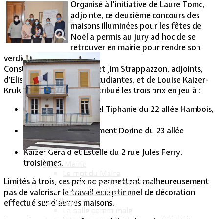
Organisé à l’initiative de Laure Tomc,
adjointe, ce deuxième concours des
Vie Municipale
maisons illuminées pour les fêtes de
Noël a permis au jury ad hoc de se
retrouver en mairie pour rendre son
verdict.
Constitué de Laure Tomc et Jim Strappazzon, adjoints,
d’Elise et Elodie Drouet, étudiantes, et de Louise Kaizer-
Kruk, écolière, ce jury a attribué les trois prix en jeu à :
Tribout Paul et Scheel Tiphanie du 22 allée Hambois,
premiers,
Paul Ghislain et Lallement Dorine du 23 allée
Hambois, seconds
Kaizer Gérald et Estelle du 2 rue Jules Ferry,
troisièmes.
Votre Mairie
Le mot du Maire
Limités à trois, ces prix ne permettent malheureusement
CR des conseils municipaux
pas de valoriser le travail exceptionnel de décoration
Service administratif
Le Village
effectué sur d’autres maisons.
La salle communale