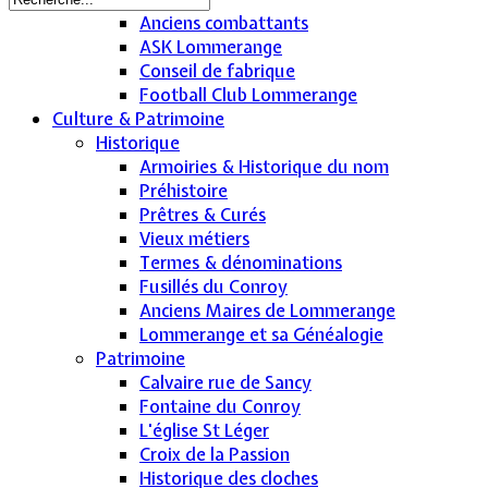
Anciens combattants
ASK Lommerange
Conseil de fabrique
Football Club Lommerange
Culture & Patrimoine
Historique
Armoiries & Historique du nom
Préhistoire
Prêtres & Curés
Vieux métiers
Termes & dénominations
Fusillés du Conroy
Anciens Maires de Lommerange
Lommerange et sa Généalogie
Patrimoine
Calvaire rue de Sancy
Fontaine du Conroy
L'église St Léger
Croix de la Passion
Historique des cloches