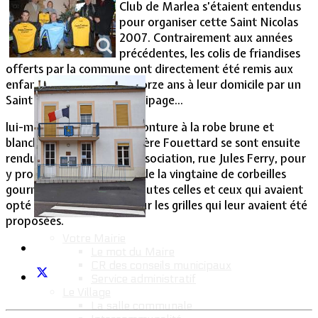
Club de Marlea s’étaient entendus
pour organiser cette Saint Nicolas
Vie Municipale
2007. Contrairement aux années
précédentes, les colis de friandises
offerts par la commune ont directement été remis aux
enfants de moins de quatorze ans à leur domicile par un
Saint Nicolas en grand équipage...
lui-même juché sur une monture à la robe brune et
blanche. Saint Nicolas et Père Fouettard se sont ensuite
rendus dans le local de l’association, rue Jules Ferry, pour
y procéder à l’attribution de la vingtaine de corbeilles
gourmandes dévolues à toutes celles et ceux qui avaient
opté pour le numéro 20 sur les grilles qui leur avaient été
proposées.
Votre Mairie
Le mot du Maire
CR des conseils municipaux
Service administratif
Le Village
La salle communale