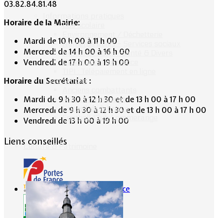
03.82.84.81.48
Informations pratiques
Horaire de la Mairie:
Bus scolaire
Environnement / Déchetterie
Mardi de 10 h 00 à 11 h 00
Numéros utiles - Services sociaux
Mercredi de 14 h 00 à 16 h 00
Numéros utiles -Santé & Divers
Vendredi de 17 h 00 à 19 h 00
Conciliateur de justice
TIPI : Télépaiement en ligne
Horaire du Secrétariat :
Associations
Anciens combattants
Mardi de 9 h 30 à 12 h 30 et de 13 h 00 à 17 h 00
ASK Lommerange
Conseil de fabrique
Mercredi de 9 h 30 à 12 h 30 et de 13 h 00 à 17 h 00
Football Club Lommerange
Vendredi de 13 h 00 à 19 h 00
Liens conseillés
Culture & Patrimoine
Portes de France