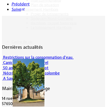
Intercommunalité
Précédent
Plan de situation
Suivant
Lotissement Hambois
Projet de lotissements
Sodevam Nord-Lorraine
Hambois, rappel historique
Le lotissement Hambois
Cadre de vie
Dernières actualités
Restrictions sur la consommation d'eau.
Canicule et milieu naturel
50 ans d’histoires de foot
Nécrologie : Norbert Lacolombe
A Savoir-Juin 2026
Mairie de Lommerange
14 rue Maréchal Joffre
57650 LOMMERANGE