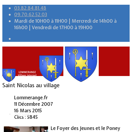
03.82.84.81.48
09.70.62.52.03
Mardi de 10H00 à 11H00 | Mercredi de 14h00 à
16h00 | Vendredi de 17H00 à 19H00
Saint Nicolas au village
Lommerange.fr
11 Décembre 2007
16 Mars 2015
Accueil
Clics : 5845
Le Foyer des Jeunes et le Poney