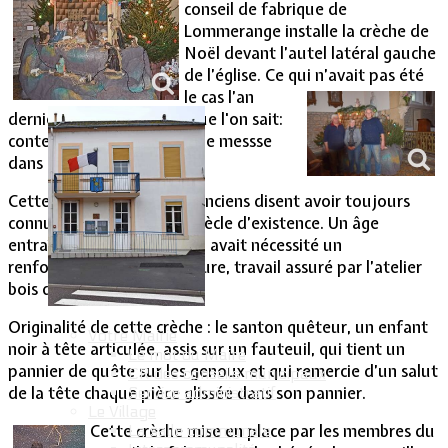
conseil de fabrique de
Lommerange installe la crèche de
Vie Municipale
Noël devant l’autel latéral gauche
de l’église. Ce qui n’avait
pas été
le cas l’an
dernier, pour les raisons que l'on sait:
contexte sanitaire et pas de messse
dans la période de Noël.
Cette crèche que les plus anciens disent avoir toujours
connue, doit dépasser le siècle d’existence. Un âge
entraînant une vétusté qui avait nécessité un
renforcement de sa structure, travail assuré par l’atelier
bois de Fontoy en 2019.
Originalité de cette crèche : le santon quêteur, un enfant
Votre Mairie
noir à tête articulée, assis sur un fauteuil, qui tient un
Le mot du Maire
pannier de quête sur les genoux et qui remercie d’un salut
CR des conseils municipaux
de la tête chaque pièce glissée dans son pannier.
Service administratif
Le Village
Cette crèche mise en place par les membres du
La salle communale