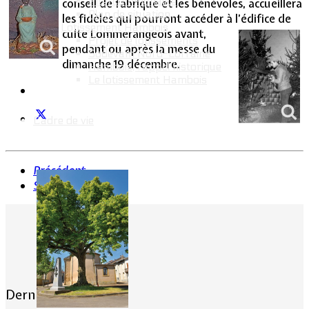
Intercommunalité
conseil de fabrique et les bénévoles, accueillera
Plan de situation
les fidèles qui pourront accéder à l’édifice de
Lotissement Hambois
culte
Lommerangeois avant,
Projet de lotissements
pendant ou après la messe du
Sodevam Nord-Lorraine
dimanche 19 décembre.
Hambois, rappel historique
Le lotissement Hambois
Cadre de vie
Précédent
Suivant
Dernières actualités