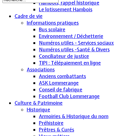
Hambois, rappel historique
Le lotissement Hambois
Cadre de vie
Informations pratiques
Bus scolaire
Environnement / Déchetterie
Numéros utiles - Services sociaux
Numéros utiles -Santé & Divers
Conciliateur de justice
TIPI : Télépaiement en ligne
Associations
Anciens combattants
ASK Lommerange
Conseil de fabrique
Football Club Lommerange
Culture & Patrimoine
Historique
Armoiries & Historique du nom
Préhistoire
Prêtres & Curés