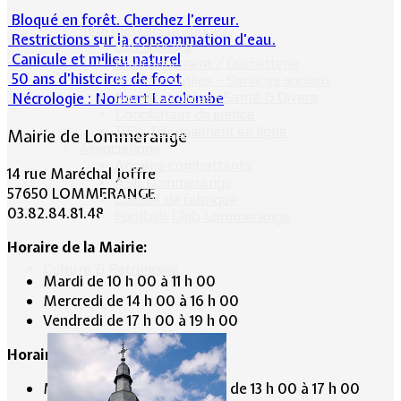
Bloqué en forêt. Cherchez l’erreur.
Informations pratiques
Restrictions sur la consommation d'eau.
Bus scolaire
Canicule et milieu naturel
Environnement / Déchetterie
50 ans d’histoires de foot
Numéros utiles - Services sociaux
Nécrologie : Norbert Lacolombe
Numéros utiles -Santé & Divers
Conciliateur de justice
TIPI : Télépaiement en ligne
Mairie de Lommerange
Associations
Anciens combattants
14 rue Maréchal Joffre
ASK Lommerange
57650 LOMMERANGE
Conseil de fabrique
03.82.84.81.48
Football Club Lommerange
Horaire de la Mairie:
Culture & Patrimoine
Mardi de 10 h 00 à 11 h 00
Mercredi de 14 h 00 à 16 h 00
Vendredi de 17 h 00 à 19 h 00
Horaire du Secrétariat :
Mardi de 9 h 30 à 12 h 30 et de 13 h 00 à 17 h 00