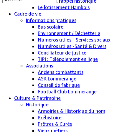
Hambois, rappel historique
Le lotissement Hambois
Cadre de vie
Informations pratiques
Bus scolaire
Environnement / Déchetterie
Numéros utiles - Services sociaux
Numéros utiles -Santé & Divers
Conciliateur de justice
TIPI : Télépaiement en ligne
Associations
Anciens combattants
ASK Lommerange
Conseil de fabrique
Football Club Lommerange
Culture & Patrimoine
Historique
Armoiries & Historique du nom
Préhistoire
Prêtres & Curés
Vieux métiers