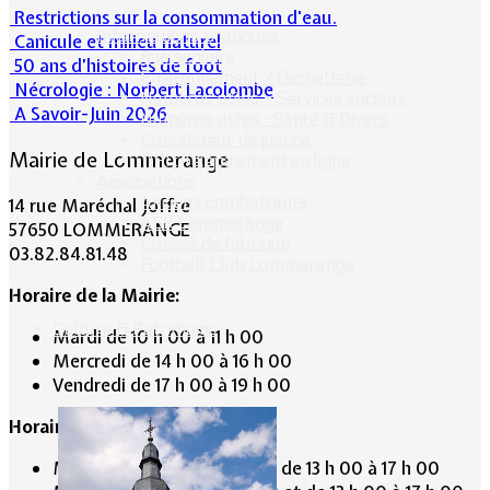
Restrictions sur la consommation d'eau.
Informations pratiques
Canicule et milieu naturel
Bus scolaire
50 ans d’histoires de foot
Environnement / Déchetterie
Nécrologie : Norbert Lacolombe
Numéros utiles - Services sociaux
A Savoir-Juin 2026
Numéros utiles -Santé & Divers
Conciliateur de justice
Mairie de Lommerange
TIPI : Télépaiement en ligne
Associations
Anciens combattants
14 rue Maréchal Joffre
ASK Lommerange
57650 LOMMERANGE
Conseil de fabrique
03.82.84.81.48
Football Club Lommerange
Horaire de la Mairie:
Culture & Patrimoine
Mardi de 10 h 00 à 11 h 00
Mercredi de 14 h 00 à 16 h 00
Vendredi de 17 h 00 à 19 h 00
Horaire du Secrétariat :
Mardi de 9 h 30 à 12 h 30 et de 13 h 00 à 17 h 00