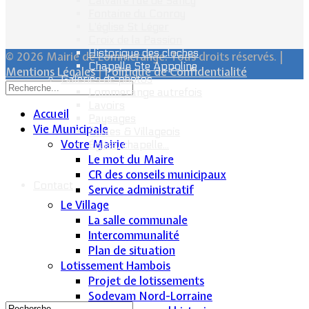
Calvaire rue de Sancy
Fontaine du Conroy
L'église St Léger
Croix de la Passion
Historique des cloches
© 2026 Mairie de Lommerange. Tous droits réservés. |
Chapelle Ste Appoline
Mentions Légales
|
Politique de Confidentialité
Galeries de photos
Lommerange autrefois
Lavoirs
Accueil
Paysages
Vie Municipale
Écoles & Villageois
Votre Mairie
Église, chapelle...
Le mot du Maire
CR des conseils municipaux
Contact
Service administratif
Le Village
La salle communale
Intercommunalité
Plan de situation
Lotissement Hambois
Projet de lotissements
Sodevam Nord-Lorraine