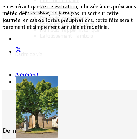
Intercommunalité
En espérant que cette évocation, adossée à des prévisions
Plan de situation
Lotissement Hambois
météo défavorables, ne jette pas un sort sur cette
Projet de lotissements
journée, en cas de fortes précipitations, cette fête serait
Sodevam Nord-Lorraine
purement et simplement annulée et redéfinie.
Hambois, rappel historique
Le lotissement Hambois
Cadre de vie
Précédent
Suivant
Dernières actualités