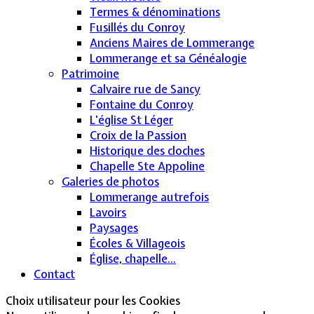
Termes & dénominations
Fusillés du Conroy
Anciens Maires de Lommerange
Lommerange et sa Généalogie
Patrimoine
Calvaire rue de Sancy
Fontaine du Conroy
L'église St Léger
Croix de la Passion
Historique des cloches
Chapelle Ste Appoline
Galeries de photos
Lommerange autrefois
Lavoirs
Paysages
Écoles & Villageois
Église, chapelle...
Contact
Choix utilisateur pour les Cookies