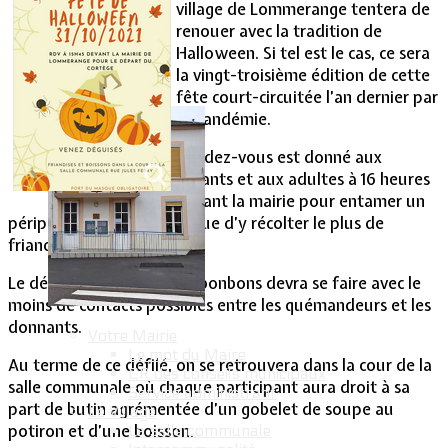
village de Lommerange tentera de
renouer avec la tradition de
Vie Municipale
Halloween. Si tel est le cas, ce sera
la vingt-troisième édition de cette
fête court-circuitée l’an dernier par
la pandémie.
Rendez-vous est donné aux
enfants et aux adultes à 16 heures
devant la mairie pour entamer un
périple dans le village en vue d’y récolter le plus de
friandises possibles.
Le défilé et la récolte des bonbons devra se faire avec le
moins de contacts possibles entre les quémandeurs et les
donnants.
Votre Mairie
Le mot du Maire
Au terme de ce défilé, on se retrouvera dans la cour de la
CR des conseils municipaux
salle communale où chaque participant aura droit à sa
Service administratif
part de butin agrémentée d’un gobelet de soupe au
Le Village
potiron et d’une boisson.
La salle communale