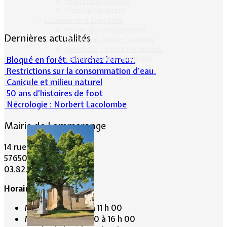
Intercommunalité
Plan de situation
Lotissement Hambois
Projet de lotissements
Dernières actualités
Sodevam Nord-Lorraine
Hambois, rappel historique
Le lotissement Hambois
Bloqué en forêt. Cherchez l’erreur.
Restrictions sur la consommation d'eau.
Canicule et milieu naturel
Cadre de vie
50 ans d’histoires de foot
Nécrologie : Norbert Lacolombe
Mairie de Lommerange
14 rue Maréchal Joffre
57650 LOMMERANGE
03.82.84.81.48
Horaire de la Mairie:
Mardi de 10 h 00 à 11 h 00
Mercredi de 14 h 00 à 16 h 00