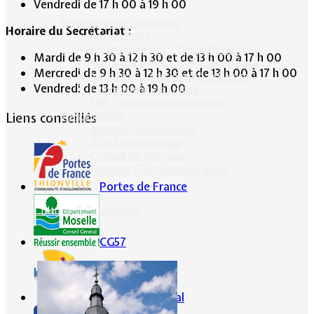
Vendredi de 17 h 00 à 19 h 00
Informations pratiques
Horaire du Secrétariat :
Bus scolaire
Environnement / Déchetterie
Mardi de 9 h 30 à 12 h 30 et de 13 h 00 à 17 h 00
Numéros utiles - Services sociaux
Mercredi de 9 h 30 à 12 h 30 et de 13 h 00 à 17 h 00
Numéros utiles -Santé & Divers
Vendredi de 13 h 00 à 19 h 00
Conciliateur de justice
TIPI : Télépaiement en ligne
Associations
Liens conseillés
Anciens combattants
ASK Lommerange
Conseil de fabrique
Football Club Lommerange
Portes de France
Culture & Patrimoine
CG57
Conseil Régional