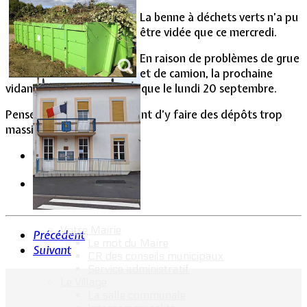
La benne à déchets verts n’a pu
Vie Municipale
être vidée que ce mercredi.
En raison de problèmes de grue
et de camion, la prochaine
vidange ne pourra se faire que le lundi 20 septembre.
Pensez aux autres en évitant d’y faire des dépôts trop
massifs.
Votre Mairie
Précédent
Le mot du Maire
Suivant
CR des conseils municipaux
Service administratif
Le Village
La salle communale