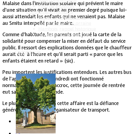
Intercommunalité
Malaise dans l’institution scolaire qui prévient le maire
Plan de situation
d’une situation qu'il vivait au premier degré puisque lui-
Lotissement Hambois
aussi attendait les enfants qui ne venaient pas. Malaise
Projet de lotissements
au Smitu interpellé par le maire.
Sodevam Nord-Lorraine
Hambois, rappel historique
Comme d’habitude, les parents ont joué la carte de la
Le lotissement Hambois
solidarité pour compenser la miser en défaut du service
public. Il ressort des explications données que le chauffeur
Cadre de vie
aurait été à l’heure et qu’il serait parti « parce que les
enfants étaient en retard » (sic).
Peu importent les justifications entendues. Les autres bus
de l’après-midi et du vendredi ont fonctionné
normalement. Sans cet accroc, cette journée de rentrée
eut satisfait tout le monde.
Le plus regrettable dans cette affaire est la défiance
générée à l’égard de l’organisateur de transport.