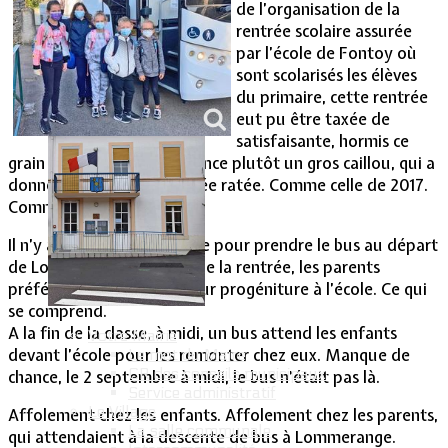
de l’organisation de la
rentrée scolaire assurée
Vie Municipale
par l’école de Fontoy où
sont scolarisés les élèves
du primaire, cette rentrée
eut pu être taxée de
satisfaisante, hormis ce
grain de sable, en l’occurrence plutôt un gros caillou, qui a
donné l’image d’une rentrée ratée. Comme celle de 2017.
Comme celle de 2019.
Il n’y a jamais grand monde pour prendre le bus au départ
de Lommerange le matin de la rentrée, les parents
préférant accompagner leur progéniture à l’école. Ce qui
se comprend.
A la fin de la classe, à midi, un bus attend les enfants
Votre Mairie
devant l’école pour les remonter chez eux. Manque de
Le mot du Maire
CR des conseils municipaux
chance, le 2 septembre à midi, le bus n’était pas là.
Service administratif
Le Village
Affolement chez les enfants. Affolement chez les parents,
La salle communale
qui attendaient à la descente de bus à Lommerange.