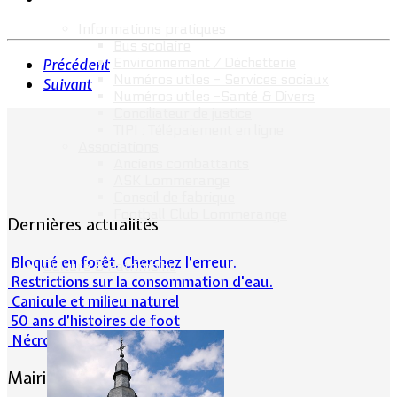
Informations pratiques
Bus scolaire
Environnement / Déchetterie
Précédent
Numéros utiles - Services sociaux
Suivant
Numéros utiles -Santé & Divers
Conciliateur de justice
TIPI : Télépaiement en ligne
Associations
Anciens combattants
ASK Lommerange
Conseil de fabrique
Football Club Lommerange
Dernières actualités
Bloqué en forêt. Cherchez l’erreur.
Culture & Patrimoine
Restrictions sur la consommation d'eau.
Canicule et milieu naturel
50 ans d’histoires de foot
Nécrologie : Norbert Lacolombe
Mairie de Lommerange