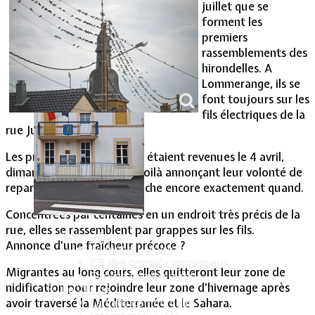
juillet que se
forment les
Vie Municipale
premiers
rassemblements des
hirondelles. A
Lommerange, ils se
font toujours sur les
fils électriques de la
rue Jules Ferry.
Les premières d’entre elles étaient revenues le 4 avril,
dimanche de Pâques. Les voilà annonçant leur volonté de
repartir sans que l’on ne sache encore exactement quand.
Concentrées par centaines en un endroit très précis de la
rue, elles se rassemblent par grappes sur les fils.
Votre Mairie
Annonce d’une fraîcheur précoce ?
Le mot du Maire
CR des conseils municipaux
Migrantes au long cours, elles quitteront leur zone de
Service administratif
nidification pour rejoindre leur zone d’hivernage après
Le Village
avoir traversé la Méditerranée et le Sahara.
La salle communale