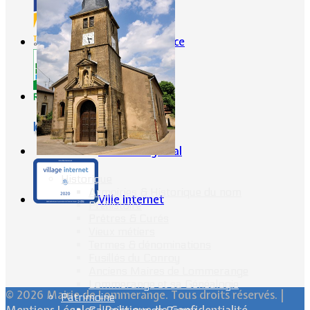
Portes de France
CG57
Conseil Régional
Historique
Armoiries & Historique du nom
Ville Internet
Préhistoire
Prêtres & Curés
Vieux métiers
Termes & dénominations
Fusillés du Conroy
Anciens Maires de Lommerange
Lommerange et sa Généalogie
© 2026 Mairie de Lommerange. Tous droits réservés. |
Patrimoine
Mentions Légales
|
Politique de Confidentialité