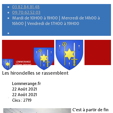
03.82.84.81.48
09.70.62.52.03
Mardi de 10H00 à 11H00 | Mercredi de 14h00 à
16h00 | Vendredi de 17H00 à 19H00
Les hirondelles se rassemblent
Lommerange.fr
22 Août 2021
22 Août 2021
Accueil
Clics : 2719
C’est à partir de fin