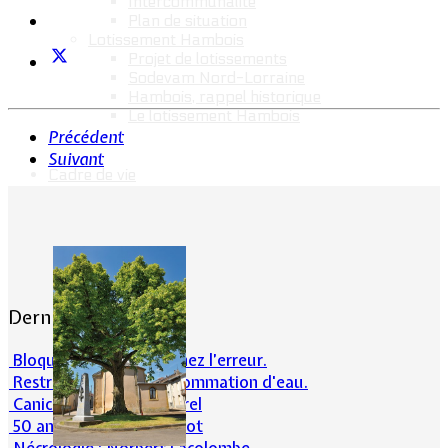
Intercommunalité
Plan de situation
Lotissement Hambois
Projet de lotissements
Sodevam Nord-Lorraine
Hambois, rappel historique
Le lotissement Hambois
Précédent
Suivant
Cadre de vie
Dernières actualités
Bloqué en forêt. Cherchez l’erreur.
Restrictions sur la consommation d'eau.
Canicule et milieu naturel
50 ans d’histoires de foot
Nécrologie : Norbert Lacolombe