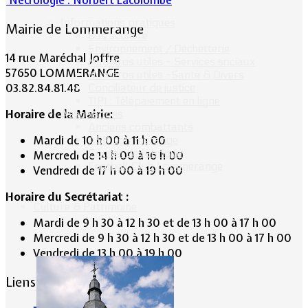
Informations pratiques
Mairie de Lommerange
Bus scolaire
Environnement / Déchetterie
14 rue Maréchal Joffre
Numéros utiles - Services sociaux
57650 LOMMERANGE
Numéros utiles -Santé & Divers
03.82.84.81.48
Conciliateur de justice
TIPI : Télépaiement en ligne
Horaire de la Mairie:
Associations
Anciens combattants
Mardi de 10 h 00 à 11 h 00
ASK Lommerange
Conseil de fabrique
Mercredi de 14 h 00 à 16 h 00
Football Club Lommerange
Vendredi de 17 h 00 à 19 h 00
Horaire du Secrétariat :
Culture & Patrimoine
Mardi de 9 h 30 à 12 h 30 et de 13 h 00 à 17 h 00
Mercredi de 9 h 30 à 12 h 30 et de 13 h 00 à 17 h 00
Vendredi de 13 h 00 à 19 h 00
Liens conseillés