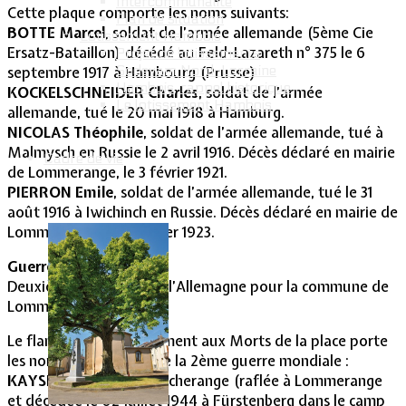
Intercommunalité
Cette plaque comporte les noms suivants:
Plan de situation
BOTTE Marcel
, soldat de l’armée allemande (5ème Cie
Lotissement Hambois
Ersatz-Bataillon) décédé au Feld-Lazareth n° 375 le 6
Projet de lotissements
Sodevam Nord-Lorraine
septembre 1917 à Hambourg (Prusse)
Hambois, rappel historique
KOCKELSCHNEIDER Charles
, soldat de l’armée
Le lotissement Hambois
allemande, tué le 20 mai 1918 à Hamburg.
NICOLAS Théophile
, soldat de l’armée allemande, tué à
Malmysch en Russie le 2 avril 1916. Décès déclaré en mairie
Cadre de vie
de Lommerange, le 3 février 1921.
PIERRON Emile
, soldat de l’armée allemande, tué le 31
août 1916 à Iwichinch en Russie. Décès déclaré en mairie de
Lommerange le 25 janvier 1923.
Guerre de 39-45.
Deuxième annexion par l’Allemagne pour la commune de
Lommerange.
Le flanc droit du Monument aux Morts de la place porte
les noms des victimes de la 2ème guerre mondiale :
KAYSEN Joséphine
d’Escherange (raflée à Lommerange
et décédée le 02 juillet 1944 à Fürstenberg dans le camp