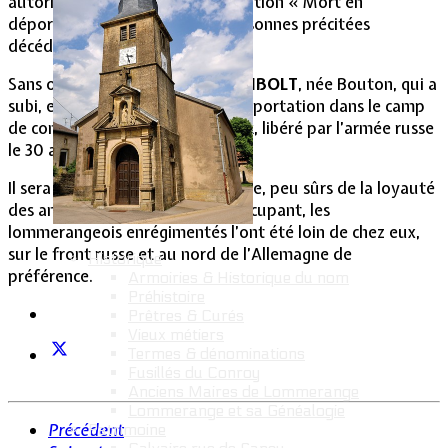
autorisent l’apposition de la mention « Mort en
déportation » pour les deux personnes précitées
décédées en camp.
Sans oublier
Marie-Thérèse REINBOLT
, née Bouton, qui a
subi, elle aussi, les affres de la déportation dans le camp
de concentration de Ravensbruck, libéré par l’armée russe
le 30 avril 1945.
Il sera aisé de remarquer aussi que, peu sûrs de la loyauté
des annexés à l’égard du pays occupant, les
lommerangeois enrégimentés l’ont été loin de chez eux,
sur le front russe et au nord de l’Allemagne de
Historique
préférence.
Armoiries & Historique du nom
Préhistoire
Prêtres & Curés
Vieux métiers
Termes & dénominations
Fusillés du Conroy
Anciens Maires de Lommerange
Lommerange et sa Généalogie
Précédent
Patrimoine