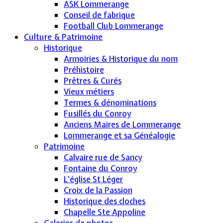
ASK Lommerange
Conseil de fabrique
Football Club Lommerange
Culture & Patrimoine
Historique
Armoiries & Historique du nom
Préhistoire
Prêtres & Curés
Vieux métiers
Termes & dénominations
Fusillés du Conroy
Anciens Maires de Lommerange
Lommerange et sa Généalogie
Patrimoine
Calvaire rue de Sancy
Fontaine du Conroy
L'église St Léger
Croix de la Passion
Historique des cloches
Chapelle Ste Appoline
Galeries de photos