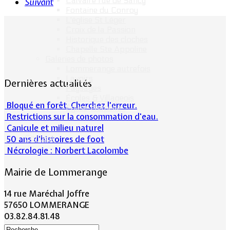
Calvaire rue de Sancy
Suivant
Fontaine du Conroy
L'église St Léger
Croix de la Passion
Historique des cloches
Chapelle Ste Appoline
Galeries de photos
Lommerange autrefois
Lavoirs
Dernières actualités
Paysages
Écoles & Villageois
Bloqué en forêt. Cherchez l’erreur.
Église, chapelle...
Restrictions sur la consommation d'eau.
Canicule et milieu naturel
Contact
50 ans d’histoires de foot
Nécrologie : Norbert Lacolombe
Mairie de Lommerange
14 rue Maréchal Joffre
57650 LOMMERANGE
03.82.84.81.48