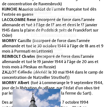
de concentration de Ravensbruck)
Informations pratiques
KUNCHE Maurice
soldat de l’armée française tué dès
Bus scolaire
l’entrée en guerre
Environnement / Déchetterie
L
ACOLOMBE René
(incorporé de force dans l’armée
Numéros utiles - Services sociaux
allemande et tué à l’âge de 17 ans et demi le 17 janvier
Numéros utiles -Santé & Divers
1945 dans la plaine de Podelsick près de Franckfort sur
Conciliateur de justice
TIPI : Télépaiement en ligne
Oder)
Associations
MORBY Camille
(incorporé de force dans l’armée
Anciens combattants
allemande et tué le 30 octobre 1944 à l’âge de 18 ans et 9
ASK Lommerange
mois à Purmsati en Lettonie)
Conseil de fabrique
REINBOLT Charles
(incorporé de force dans l’armée
Football Club Lommerange
allemande et tué le 19 janvier 1944 à l’âge de 20 ans et
trois mois à Pleskau en Russie)
Culture & Patrimoine
ZALLOT Gélindo
(décédé le 30 mai 1944 dans le camp de
concentration de Natzviller Struthof))
MORBY Albert
(tué à Lommerange le 9 septembre 1944,
jour de la libération du village, par l’éclat d’un obus tiré
par les américains qui occupaient la ferme du Sart).
Des arrêtés du 20 avril 1993 et du 7 octobre 1994