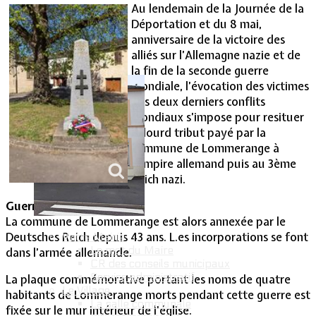
Au lendemain de la Journée de la
Déportation et du 8 mai,
Vie Municipale
anniversaire de la victoire des
alliés sur l’Allemagne nazie et de
la fin de la seconde guerre
mondiale, l’évocation des victimes
des deux derniers conflits
mondiaux s’impose pour resituer
le lourd tribut payé par la
commune de Lommerange à
l’empire allemand puis au 3ème
Reich nazi.
Guerre de 14-18.
La commune de Lommerange est alors annexée par le
Deutsches Reich depuis 43 ans. L.es incorporations se font
Votre Mairie
Le mot du Maire
dans l’armée allemande.
CR des conseils municipaux
Service administratif
La plaque commémorative portant les noms de quatre
Le Village
habitants de Lommerange morts pendant cette guerre est
La salle communale
fixée sur le mur intérieur de l’église.