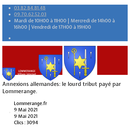
03.82.84.81.48
09.70.62.52.03
Mardi de 10H00 à 11H00 | Mercredi de 14h00 à
16h00 | Vendredi de 17H00 à 19H00
Annexions allemandes: le lourd tribut payé par
Lommerange.
Lommerange.fr
9 Mai 2021
Accueil
9 Mai 2021
Clics : 3094