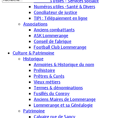
Numéros utiles - Services sociaux
Numéros utiles -Santé & Divers
Conciliateur de justice
TIPI : Télépaiement en ligne
Associations
Anciens combattants
ASK Lommerange
Conseil de fabrique
Football Club Lommerange
Culture & Patrimoine
Historique
Armoiries & Historique du nom
Préhistoire
Prêtres & Curés
Vieux métiers
Termes & dénominations
Fusillés du Conroy
Anciens Maires de Lommerange
Lommerange et sa Généalogie
Patrimoine
Calvaire rue de Sancy