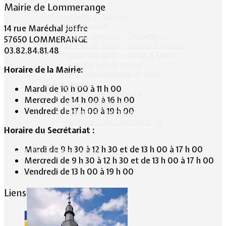
Mairie de Lommerange
Informations pratiques
Bus scolaire
14 rue Maréchal Joffre
Environnement / Déchetterie
57650 LOMMERANGE
Numéros utiles - Services sociaux
03.82.84.81.48
Numéros utiles -Santé & Divers
Conciliateur de justice
Horaire de la Mairie:
TIPI : Télépaiement en ligne
Associations
Mardi de 10 h 00 à 11 h 00
Anciens combattants
Mercredi de 14 h 00 à 16 h 00
ASK Lommerange
Vendredi de 17 h 00 à 19 h 00
Conseil de fabrique
Football Club Lommerange
Horaire du Secrétariat :
Mardi de 9 h 30 à 12 h 30 et de 13 h 00 à 17 h 00
Culture & Patrimoine
Mercredi de 9 h 30 à 12 h 30 et de 13 h 00 à 17 h 00
Vendredi de 13 h 00 à 19 h 00
Liens conseillés