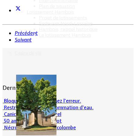
Intercommunalité
Plan de situation
Lotissement Hambois
Projet de lotissements
Sodevam Nord-Lorraine
Hambois, rappel historique
Précédent
Le lotissement Hambois
Suivant
Cadre de vie
Dernières actualités
Bloqué en forêt. Cherchez l’erreur.
Restrictions sur la consommation d'eau.
Canicule et milieu naturel
50 ans d’histoires de foot
Nécrologie : Norbert Lacolombe