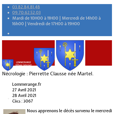
03.82.84.81.48
09.70.62.52.03
Mardi de 10H00 à 11H00 | Mercredi de 14h00 à
16h00 | Vendredi de 17H00 à 19H00
Nécrologie : Pierrette Clausse née Martel.
Lommerange.fr
27 Avril 2021
28 Avril 2021
Accueil
Clics : 3067
Nous apprenons le décès survenu le mercredi