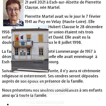
21 avril 2021 à Esch-sur-Alzette de Pierrette
Clausse, née Martel.
Vie Municipale
Pierrette Martel avait vu le jour le 7 février
1941 au Puy en Velay (Haute-Loire). Elle
avait épousé Hubert Clausse le 28 décembre
1956 à Tucquegnieux. De leur union étaient nés trois
enfants : Brigitte, Philippe et David. Elle avait eu la
douleur de perdre son époux le 8 juillet 1998.
La famille Clausse avait habité Lommerange de 1957 à
décembre 1974, date à laquelle elle avait emménagé à
Esch sur Alzette au Luxembourg.
Suivant le souhait de la défunte, il n’y aura ni cérémonie
religieuse ni enterrement. Ses cendres seront déposées
Votre Mairie
auprès de son époux en présence de la famille.
Le mot du Maire
CR des conseils municipaux
Nous présentons nos sincères condoléances à ses enfants
Service administratif
ainsi qu'à toute la famille.
Le Village
La salle communale