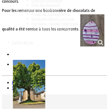
Intercommunalité
concours.
Plan de situation
Lotissement Hambois
Pour les remercier une bonbonnière de chocolats de
Projet de lotissements
Sodevam Nord-Lorraine
Hambois, rappel historique
Le lotissement Hambois
qualité a été remise à tous les concurrents.
Cadre de vie
Précédent
Suivant