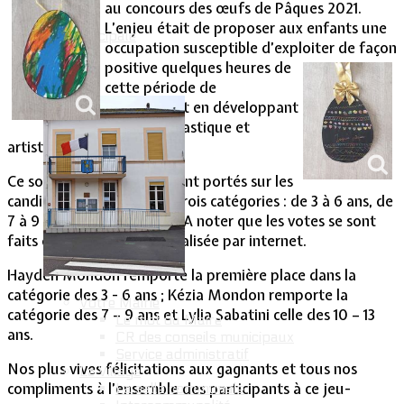
au concours des œufs de Pâques 2021.
L’enjeu était de proposer aux enfants une
Vie Municipale
occupation susceptible d’exploiter de façon
positive quelques heures de
cette période de
confinement en développant
leur fibre plastique et
artistique.
Ce sont 130 votes qui se sont portés sur les
candidats départagés en trois catégories : de 3 à 6 ans, de
7 à 9 ans et de 10 à 13 ans. A noter que les votes se sont
faits de manière dématérialisée par internet.
Hayden Mondon remporte la première place dans la
catégorie des 3 - 6 ans ; Kézia Mondon remporte la
Votre Mairie
catégorie des 7 – 9 ans et Lylia Sabatini celle des 10 – 13
Le mot du Maire
ans.
CR des conseils municipaux
Service administratif
Nos plus vives félicitations aux gagnants et tous nos
Le Village
compliments à l’ensemble des participants à ce jeu-
La salle communale