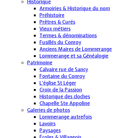
Historique
Armoiries & Historique du nom
Préhistoire
Prêtres & Curés
Vieux métiers
Termes & dénominations
Fusillés du Conroy
Anciens Maires de Lommerange
Lommerange et sa Généalogie
Patrimoine
Calvaire rue de Sancy
Fontaine du Conroy
L'église St Léger
Croix de la Passion
Historique des cloches
Chapelle Ste Appoline
Galeries de photos
Lommerange autrefois
Lavoirs
Paysages
Écoles & Villageois