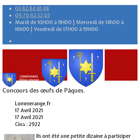
03.82.84.81.48
09.70.62.52.03
Mardi de 10H00 à 11H00 | Mercredi de 14h00 à
16h00 | Vendredi de 17H00 à 19H00
Concours des œufs de Pâques.
Lommerange.fr
17 Avril 2021
17 Avril 2021
Accueil
Clics : 2922
Ils ont été une petite dizaine à participer