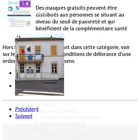
Des masques gratuits peuvent être
Vie Municipale
distribués aux personnes se situant au
niveau du seuil de pauvreté et qui
bénéficient de la complémentaire santé
solidaire.
Hors les personnes se situant dans cette catégorie, voir
sur le tableau ci-joint les conditions de délivrance d’une
ordonnance allant dans ce sens.
Votre Mairie
Précédent
Le mot du Maire
Suivant
CR des conseils municipaux
Service administratif
Le Village
La salle communale