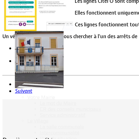
Les lignes Citél’O sont comp
Vie Municipale
Elles fonctionnent uniquemen
Ces lignes fonctionnent tou
Un véhicule Citél’O passe vous chercher à l’un des arrêts de
Précédent
Suivant
Votre Mairie
Le mot du Maire
CR des conseils municipaux
Service administratif
Le Village
La salle communale
Intercommunalité
Plan de situation