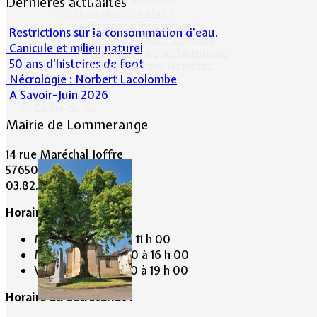
Dernières actualités
Lotissement Hambois
Projet de lotissements
Restrictions sur la consommation d'eau.
Sodevam Nord-Lorraine
Canicule et milieu naturel
Hambois, rappel historique
50 ans d’histoires de foot
Le lotissement Hambois
Nécrologie : Norbert Lacolombe
A Savoir-Juin 2026
Cadre de vie
Mairie de Lommerange
14 rue Maréchal Joffre
57650 LOMMERANGE
03.82.84.81.48
Horaire de la Mairie:
Mardi de 10 h 00 à 11 h 00
Mercredi de 14 h 00 à 16 h 00
Vendredi de 17 h 00 à 19 h 00
Horaire du Secrétariat :