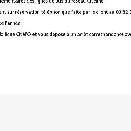
lémentaires des lignes de bus du réseau Citéline.
t sur réservation téléphonique faite par le client au 03 82 
te l’année.
 la ligne Citél’O et vous dépose à un arrêt correspondance ave