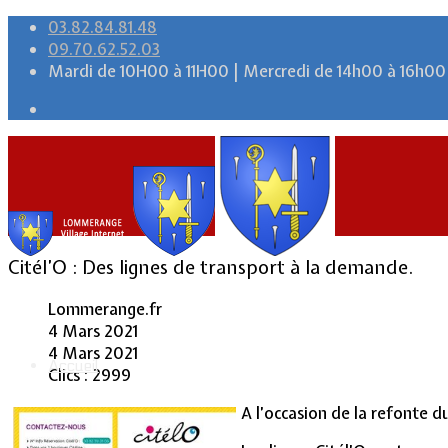
03.82.84.81.48
09.70.62.52.03
Mardi de 10H00 à 11H00 | Mercredi de 14h00 à 16h00
Citél’O : Des lignes de transport à la demande.
Lommerange.fr
4 Mars 2021
4 Mars 2021
Accueil
Clics : 2999
A l’occasion de la refonte d