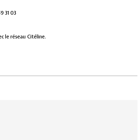
59 31 03
c le réseau Citéline.