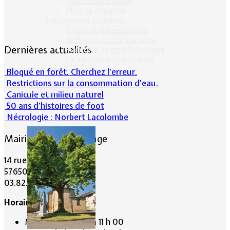
Intercommunalité
Plan de situation
Lotissement Hambois
Projet de lotissements
Sodevam Nord-Lorraine
Dernières actualités
Hambois, rappel historique
Le lotissement Hambois
Bloqué en forêt. Cherchez l’erreur.
Restrictions sur la consommation d'eau.
Cadre de vie
Canicule et milieu naturel
50 ans d’histoires de foot
Nécrologie : Norbert Lacolombe
Mairie de Lommerange
14 rue Maréchal Joffre
57650 LOMMERANGE
03.82.84.81.48
Horaire de la Mairie:
Mardi de 10 h 00 à 11 h 00