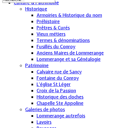
Culture & Patrimoine
Historique
Armoiries & Historique du nom
Préhistoire
Prêtres & Curés
Vieux métiers
Termes & dénominations
Fusillés du Conroy
Anciens Maires de Lommerange
Lommerange et sa Généalogie
Patrimoine
Calvaire rue de Sancy
Fontaine du Conroy
L'église St Léger
Croix de la Passion
Historique des cloches
Chapelle Ste Appoline
Galeries de photos
Lommerange autrefois
Lavoirs