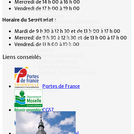
Mercredi de 14 h 00 à 16 h 00
Vendredi de 17 h 00 à 19 h 00
Informations pratiques
Bus scolaire
Horaire du Secrétariat :
Environnement / Déchetterie
Numéros utiles - Services sociaux
Mardi de 9 h 30 à 12 h 30 et de 13 h 00 à 17 h 00
Numéros utiles -Santé & Divers
Mercredi de 9 h 30 à 12 h 30 et de 13 h 00 à 17 h 00
Conciliateur de justice
TIPI : Télépaiement en ligne
Vendredi de 13 h 00 à 19 h 00
Associations
Anciens combattants
Liens conseillés
ASK Lommerange
Conseil de fabrique
Football Club Lommerange
Portes de France
Culture & Patrimoine
CG57
Conseil Régional