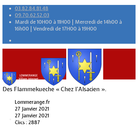
03.82.84.81.48
09.70.62.52.03
Mardi de 10H00 à 11H00 | Mercredi de 14h00 à
16h00 | Vendredi de 17H00 à 19H00
Des Flammekueche « Chez l’Alsacien ».
Lommerange.fr
27 Janvier 2021
27 Janvier 2021
Accueil
Clics : 2887