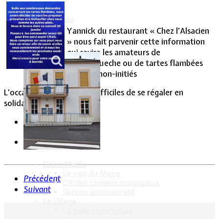
Vie Municipale
Yannick du restaurant « Chez l’Alsacien
» nous fait parvenir cette information
qui ravira les amateurs de
flammekueche ou de tartes flambées
pour les non-initiés
L’occasion, en ces temps difficiles de se régaler en
solidarité.
Votre Mairie
Le mot du Maire
Précédent
CR des conseils municipaux
Suivant
Service administratif
Le Village
La salle communale