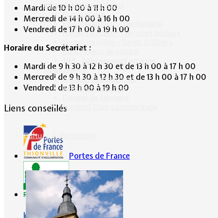
Informations pratiques
Mardi de 10 h 00 à 11 h 00
Bus scolaire
Mercredi de 14 h 00 à 16 h 00
Environnement / Déchetterie
Vendredi de 17 h 00 à 19 h 00
Numéros utiles - Services sociaux
Numéros utiles -Santé & Divers
Horaire du Secrétariat :
Conciliateur de justice
TIPI : Télépaiement en ligne
Mardi de 9 h 30 à 12 h 30 et de 13 h 00 à 17 h 00
Associations
Mercredi de 9 h 30 à 12 h 30 et de 13 h 00 à 17 h 00
Anciens combattants
Vendredi de 13 h 00 à 19 h 00
ASK Lommerange
Conseil de fabrique
Football Club Lommerange
Liens conseillés
Culture & Patrimoine
Portes de France
CG57