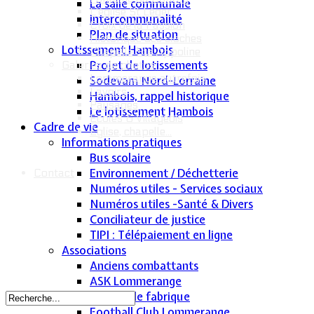
La salle communale
L'église St Léger
Intercommunalité
Croix de la Passion
Plan de situation
Historique des cloches
Lotissement Hambois
Chapelle Ste Appoline
Projet de lotissements
Galeries de photos
Lommerange autrefois
Sodevam Nord-Lorraine
Lavoirs
Hambois, rappel historique
Paysages
Le lotissement Hambois
Écoles & Villageois
Cadre de vie
Église, chapelle...
Informations pratiques
Bus scolaire
Environnement / Déchetterie
Contact
Numéros utiles - Services sociaux
Numéros utiles -Santé & Divers
Conciliateur de justice
TIPI : Télépaiement en ligne
Associations
Anciens combattants
ASK Lommerange
Conseil de fabrique
Football Club Lommerange