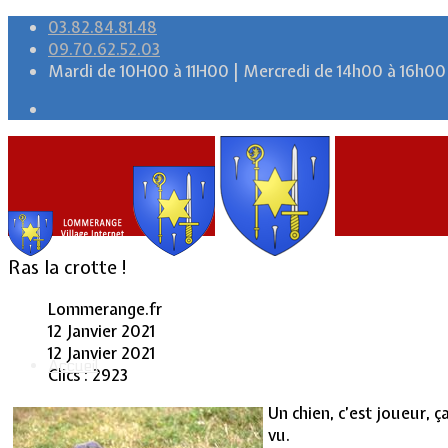
03.82.84.81.48
09.70.62.52.03
Mardi de 10H00 à 11H00 | Mercredi de 14h00 à 16h00
Ras la crotte !
Lommerange.fr
12 Janvier 2021
12 Janvier 2021
Accueil
Clics : 2923
Un chien, c’est joueur, 
vu.