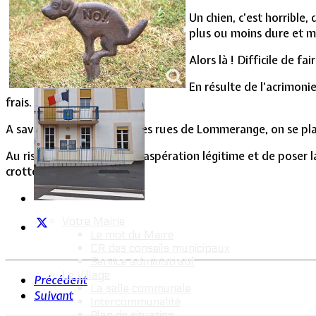
Vie Municipale
Un chien, c’est horrible
plus ou moins dure et 
Alors là ! Difficile de 
En résulte de l’acrimoni
frais.
A savoir que dans toutes les rues de Lommerange, on se plain
Au risque de titiller une exaspération légitime et de poser l
crotte? » (Elsa Triolet)
Votre Mairie
Le mot du Maire
CR des conseils municipaux
Service administratif
Le Village
Précédent
La salle communale
Suivant
Intercommunalité
Plan de situation