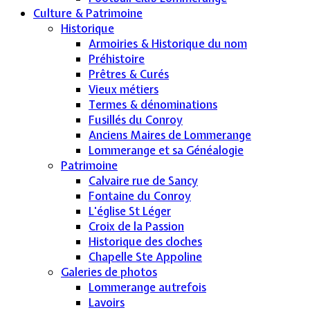
Culture & Patrimoine
Historique
Armoiries & Historique du nom
Préhistoire
Prêtres & Curés
Vieux métiers
Termes & dénominations
Fusillés du Conroy
Anciens Maires de Lommerange
Lommerange et sa Généalogie
Patrimoine
Calvaire rue de Sancy
Fontaine du Conroy
L'église St Léger
Croix de la Passion
Historique des cloches
Chapelle Ste Appoline
Galeries de photos
Lommerange autrefois
Lavoirs