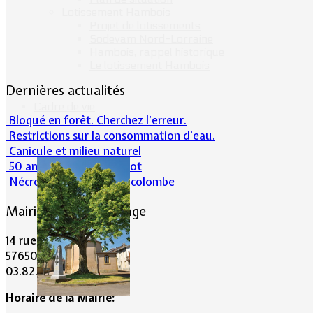
Lotissement Hambois
Projet de lotissements
Sodevam Nord-Lorraine
Hambois, rappel historique
Le lotissement Hambois
Dernières actualités
Cadre de vie
Bloqué en forêt. Cherchez l’erreur.
Restrictions sur la consommation d'eau.
Canicule et milieu naturel
50 ans d’histoires de foot
Nécrologie : Norbert Lacolombe
Mairie de Lommerange
14 rue Maréchal Joffre
57650 LOMMERANGE
03.82.84.81.48
Horaire de la Mairie: