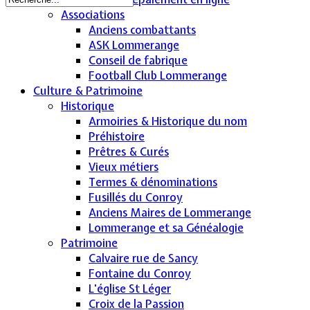
Associations
Anciens combattants
ASK Lommerange
Conseil de fabrique
Football Club Lommerange
Culture & Patrimoine
Historique
Armoiries & Historique du nom
Préhistoire
Prêtres & Curés
Vieux métiers
Termes & dénominations
Fusillés du Conroy
Anciens Maires de Lommerange
Lommerange et sa Généalogie
Patrimoine
Calvaire rue de Sancy
Fontaine du Conroy
L'église St Léger
Croix de la Passion