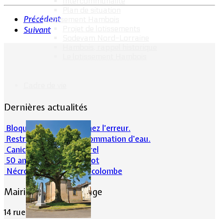
Intercommunalité
Plan de situation
Précédent
Lotissement Hambois
Projet de lotissements
Suivant
Sodevam Nord-Lorraine
Hambois, rappel historique
Le lotissement Hambois
Cadre de vie
Dernières actualités
Bloqué en forêt. Cherchez l’erreur.
Restrictions sur la consommation d'eau.
Canicule et milieu naturel
50 ans d’histoires de foot
Nécrologie : Norbert Lacolombe
Mairie de Lommerange
14 rue Maréchal Joffre