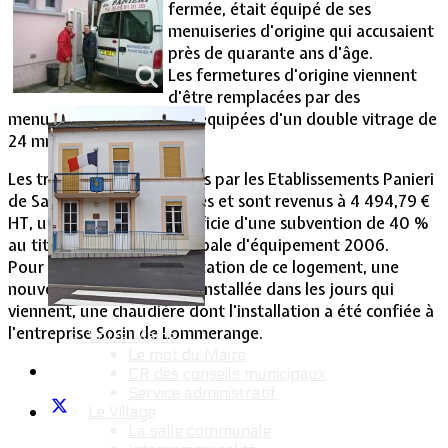
fermée, était équipé de ses
menuiseries d'origine qui accusaient
Vie Municipale
près de quarante ans d'âge.
Les fermetures d'origine viennent
d'être remplacées par des
menuiseries en PVC blanc équipées d'un double vitrage de
24 mm d'épaisseur.
Les travaux ont été assurés par les Etablissements Panieri
de Sainte Marie aux Chênes et sont revenus à 4 494,79 €
HT, une dépense qui bénéficie d'une subvention de 40 %
au titre de la dotation globale d'équipement 2006.
Pour compléter la réhabilitation de ce logement, une
nouvelle chaudière y sera installée dans les jours qui
viennent, une chaudière dont l'installation a été confiée à
l'entreprise Sosin de Lommerange.
Votre Mairie
Le mot du Maire
CR des conseils municipaux
Service administratif
Le Village
La salle communale