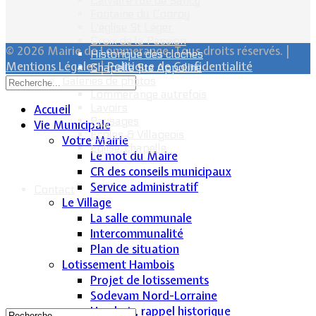
Calvaire rue de Sancy
Fontaine du Conroy
L'église St Léger
Croix de la Passion
© 2026 Mairie de Lommerange. Tous droits réservés. |
Historique des cloches
Mentions Légales
|
Politique de Confidentialité
Chapelle Ste Appoline
Galeries de photos
Lommerange autrefois
Lavoirs
Accueil
Paysages
Vie Municipale
Écoles & Villageois
Votre Mairie
Église, chapelle...
Le mot du Maire
CR des conseils municipaux
Service administratif
Contact
Le Village
La salle communale
Intercommunalité
Plan de situation
Lotissement Hambois
Projet de lotissements
Sodevam Nord-Lorraine
Hambois, rappel historique