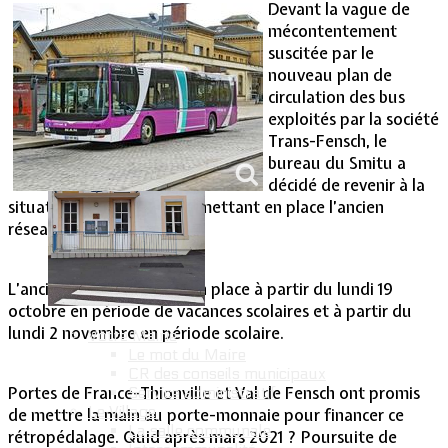
Devant la vague de
mécontentement
Vie Municipale
suscitée par le
nouveau plan de
circulation des bus
exploités par la société
Trans-Fensch, le
bureau du Smitu a
décidé de revenir à la
situation antérieure en remettant en place l’ancien
réseau.
L’ancien réseau sera mis en place à partir du lundi 19
octobre en période de vacances scolaires et à partir du
lundi 2 novembre en période scolaire.
Votre Mairie
Le mot du Maire
CR des conseils municipaux
Portes de France-Thionville et Val de Fensch ont promis
Service administratif
Le Village
de mettre la main au porte-monnaie pour financer ce
La salle communale
rétropédalage. Quid après mars 2021 ? Poursuite de