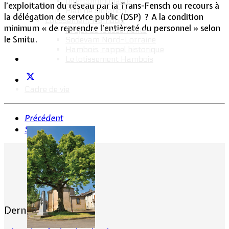
Intercommunalité
l’exploitation du réseau par la Trans-Fensch ou recours à
Plan de situation
la délégation de service public (DSP) ? A la condition
Lotissement Hambois
minimum « de reprendre l’entièreté du personnel » selon
Projet de lotissements
le Smitu.
Sodevam Nord-Lorraine
Hambois, rappel historique
Le lotissement Hambois
Cadre de vie
Précédent
Suivant
Dernières actualités