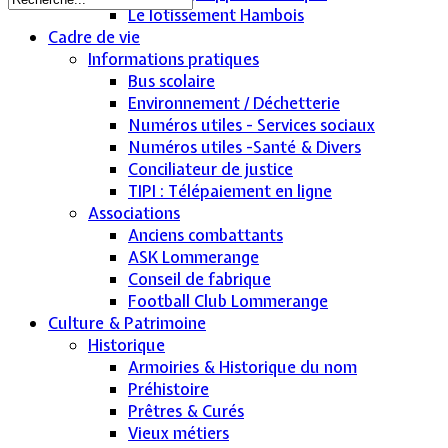
Le lotissement Hambois
Cadre de vie
Informations pratiques
Bus scolaire
Environnement / Déchetterie
Numéros utiles - Services sociaux
Numéros utiles -Santé & Divers
Conciliateur de justice
TIPI : Télépaiement en ligne
Associations
Anciens combattants
ASK Lommerange
Conseil de fabrique
Football Club Lommerange
Culture & Patrimoine
Historique
Armoiries & Historique du nom
Préhistoire
Prêtres & Curés
Vieux métiers