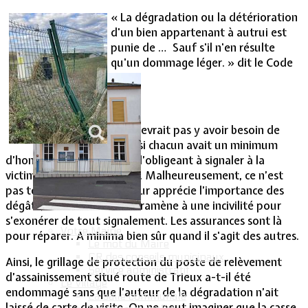
« La dégradation ou la détérioration
Vie Municipale
d'un bien appartenant à autrui est
punie de … Sauf s'il n'en résulte
qu'un dommage léger. » dit le Code
Pénal.
Il ne devrait pas y avoir besoin de
code si chacun avait un minimum
d’honnêteté et de morale l’obligeant à signaler à la
victime le dommage causé. Malheureusement, ce n’est
pas toujours le cas. L’auteur apprécie l’importance des
dégâts, les minimise et les ramène à une incivilité pour
s’exonérer de tout signalement. Les assurances sont là
Votre Mairie
pour réparer. A minima bien sûr quand il s'agit des autres.
Le mot du Maire
CR des conseils municipaux
Ainsi, le grillage de protection du poste de relèvement
Service administratif
d’assainissement situé route de Trieux a-t-il été
Le Village
endommagé sans que l’auteur de la dégradation n’ait
La salle communale
laissé de carte de visite. On ne peut imaginer que la casse