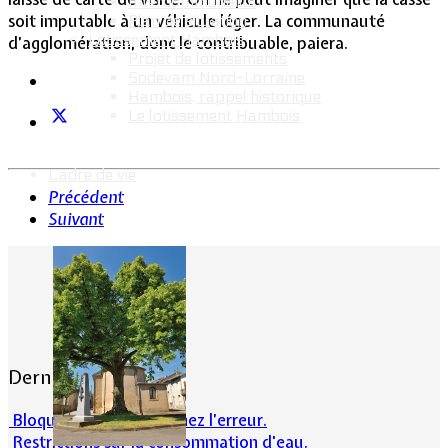
Intercommunalité
soit imputable à un véhicule léger. La communauté
Plan de situation
Lotissement Hambois
d’agglomération, donc le contribuable, paiera.
Projet de lotissements
Sodevam Nord-Lorraine
Hambois, rappel historique
Le lotissement Hambois
Cadre de vie
Précédent
Suivant
Dernières actualités
Bloqué en forêt. Cherchez l’erreur.
Restrictions sur la consommation d'eau.