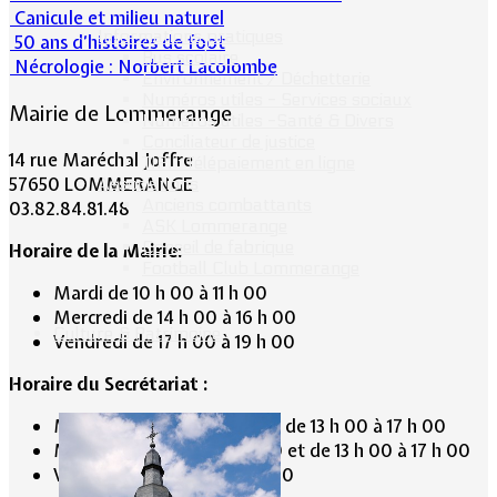
Canicule et milieu naturel
Informations pratiques
50 ans d’histoires de foot
Bus scolaire
Nécrologie : Norbert Lacolombe
Environnement / Déchetterie
Numéros utiles - Services sociaux
Mairie de Lommerange
Numéros utiles -Santé & Divers
Conciliateur de justice
14 rue Maréchal Joffre
TIPI : Télépaiement en ligne
57650 LOMMERANGE
Associations
Anciens combattants
03.82.84.81.48
ASK Lommerange
Conseil de fabrique
Horaire de la Mairie:
Football Club Lommerange
Mardi de 10 h 00 à 11 h 00
Mercredi de 14 h 00 à 16 h 00
Culture & Patrimoine
Vendredi de 17 h 00 à 19 h 00
Horaire du Secrétariat :
Mardi de 9 h 30 à 12 h 30 et de 13 h 00 à 17 h 00
Mercredi de 9 h 30 à 12 h 30 et de 13 h 00 à 17 h 00
Vendredi de 13 h 00 à 19 h 00