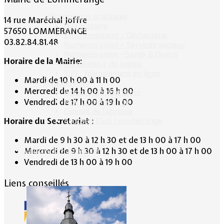
Informations pratiques
14 rue Maréchal Joffre
Bus scolaire
57650 LOMMERANGE
Environnement / Déchetterie
03.82.84.81.48
Numéros utiles - Services sociaux
Numéros utiles -Santé & Divers
Horaire de la Mairie:
Conciliateur de justice
TIPI : Télépaiement en ligne
Mardi de 10 h 00 à 11 h 00
Associations
Mercredi de 14 h 00 à 16 h 00
Anciens combattants
Vendredi de 17 h 00 à 19 h 00
ASK Lommerange
Conseil de fabrique
Horaire du Secrétariat :
Football Club Lommerange
Mardi de 9 h 30 à 12 h 30 et de 13 h 00 à 17 h 00
Culture & Patrimoine
Mercredi de 9 h 30 à 12 h 30 et de 13 h 00 à 17 h 00
Vendredi de 13 h 00 à 19 h 00
Liens conseillés