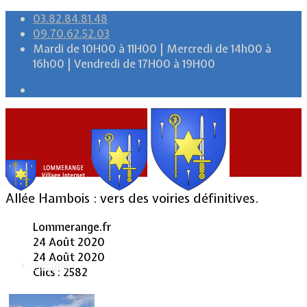
03.82.84.81.48
09.70.62.52.03
Mardi de 10H00 à 11H00 | Mercredi de 14h00 à
16h00 | Vendredi de 17H00 à 19H00
Allée Hambois : vers des voiries définitives.
Lommerange.fr
24 Août 2020
24 Août 2020
Accueil
Clics : 2582