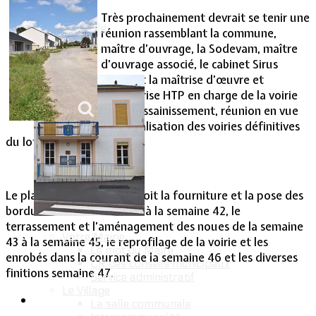
Très prochainement devrait se tenir une
Vie Municipale
réunion rassemblant la commune,
maître d’ouvrage, la Sodevam, maître
d’ouvrage associé, le cabinet Sirus
assurant la maîtrise d’œuvre et
l’entreprise HTP en charge de la voirie
et de l’assainissement, réunion en vue
de la réalisation des voiries définitives
du lotissement Hambois.
Le planning de travail prévoit la fourniture et la pose des
bordures de la semaine 38 à la semaine 42, le
terrassement et l’aménagement des noues de la semaine
Votre Mairie
43 à la semaine 45, le reprofilage de la voirie et les
Le mot du Maire
enrobés dans la courant de la semaine 46 et les diverses
CR des conseils municipaux
finitions semaine 47.
Service administratif
Le Village
La salle communale