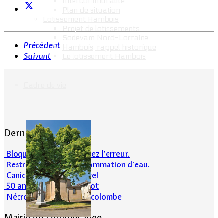
Intercommunalité
Plan de situation
Lotissement Hambois
Projet de lotissements
Sodevam Nord-Lorraine
Précédent
Hambois, rappel historique
Suivant
Le lotissement Hambois
Cadre de vie
Dernières actualités
Bloqué en forêt. Cherchez l’erreur.
Restrictions sur la consommation d'eau.
Canicule et milieu naturel
50 ans d’histoires de foot
Nécrologie : Norbert Lacolombe
Mairie de Lommerange