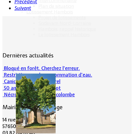
Intercommunalité
Précédent
Plan de situation
Suivant
Lotissement Hambois
Projet de lotissements
Sodevam Nord-Lorraine
Hambois, rappel historique
Le lotissement Hambois
Cadre de vie
Dernières actualités
Bloqué en forêt. Cherchez l’erreur.
Restrictions sur la consommation d'eau.
Canicule et milieu naturel
50 ans d’histoires de foot
Nécrologie : Norbert Lacolombe
Mairie de Lommerange
14 rue Maréchal Joffre
57650 LOMMERANGE
03.82.84.81.48