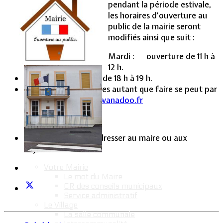
pendant la période estivale,
les horaires d’ouverture au
Vie Municipale
public de la mairie seront
modifiés ainsi que suit :
Mardi : ouverture de 11 h à
12 h.
Vendredi : ouverture de 18 h à 19 h.
Emettez vos demandes autant que faire se peut par
mail :
lommerange@wanadoo.fr
En cas d’urgence, s’adresser au maire ou aux
adjoints.
Votre Mairie
Le mot du Maire
CR des conseils municipaux
Service administratif
Le Village
La salle communale