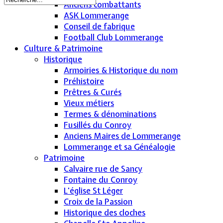
Anciens combattants
ASK Lommerange
Conseil de fabrique
Football Club Lommerange
Culture & Patrimoine
Historique
Armoiries & Historique du nom
Préhistoire
Prêtres & Curés
Vieux métiers
Termes & dénominations
Fusillés du Conroy
Anciens Maires de Lommerange
Lommerange et sa Généalogie
Patrimoine
Calvaire rue de Sancy
Fontaine du Conroy
L'église St Léger
Croix de la Passion
Historique des cloches