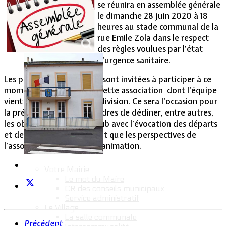
se réunira en assemblée générale
le dimanche 28 juin 2020 à 18
Vie Municipale
heures au stade communal de la
rue Emile Zola dans le respect
des règles voulues par l’état
d’urgence sanitaire.
Les personnes intéressées sont invitées à participer à ce
moment fort de la vie de cette association dont l’équipe
vient d’accéder à la 3ème division. Ce sera l’occasion pour
la présidente Christelle Andres de décliner, entre autres,
les objectifs sportifs du club avec l’évocation des départs
et des arrivées, tout autant que les perspectives de
l’association en matière d’animation.
Votre Mairie
Le mot du Maire
CR des conseils municipaux
Service administratif
Le Village
La salle communale
Précédent