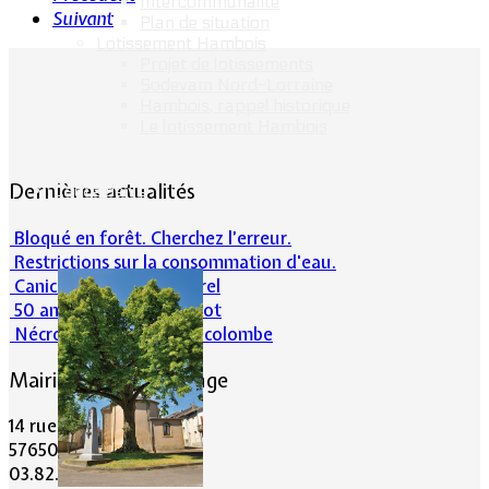
Intercommunalité
Suivant
Plan de situation
Lotissement Hambois
Projet de lotissements
Sodevam Nord-Lorraine
Hambois, rappel historique
Le lotissement Hambois
Dernières actualités
Cadre de vie
Bloqué en forêt. Cherchez l’erreur.
Restrictions sur la consommation d'eau.
Canicule et milieu naturel
50 ans d’histoires de foot
Nécrologie : Norbert Lacolombe
Mairie de Lommerange
14 rue Maréchal Joffre
57650 LOMMERANGE
03.82.84.81.48