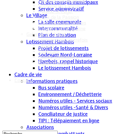
Calvaire rue de Sancy
CR des conseils municipaux
Fontaine du Conroy
Service administratif
L'église St Léger
Le Village
Croix de la Passion
La salle communale
Historique des cloches
Intercommunalité
Chapelle Ste Appoline
Galeries de photos
Plan de situation
Lommerange autrefois
Lotissement Hambois
Lavoirs
Projet de lotissements
Paysages
Sodevam Nord-Lorraine
Écoles & Villageois
Hambois, rappel historique
Église, chapelle...
Le lotissement Hambois
Cadre de vie
Contact
Informations pratiques
Bus scolaire
Environnement / Déchetterie
Numéros utiles - Services sociaux
Numéros utiles -Santé & Divers
Conciliateur de justice
TIPI : Télépaiement en ligne
Associations
Anciens combattants