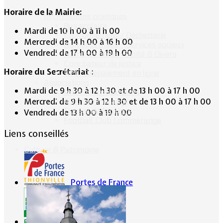
Horaire de la Mairie:
Informations pratiques
Bus scolaire
Mardi de 10 h 00 à 11 h 00
Environnement / Déchetterie
Mercredi de 14 h 00 à 16 h 00
Numéros utiles - Services sociaux
Vendredi de 17 h 00 à 19 h 00
Numéros utiles -Santé & Divers
Conciliateur de justice
Horaire du Secrétariat :
TIPI : Télépaiement en ligne
Associations
Mardi de 9 h 30 à 12 h 30 et de 13 h 00 à 17 h 00
Anciens combattants
Mercredi de 9 h 30 à 12 h 30 et de 13 h 00 à 17 h 00
ASK Lommerange
Conseil de fabrique
Vendredi de 13 h 00 à 19 h 00
Football Club Lommerange
Liens conseillés
Culture & Patrimoine
Portes de France
CG57