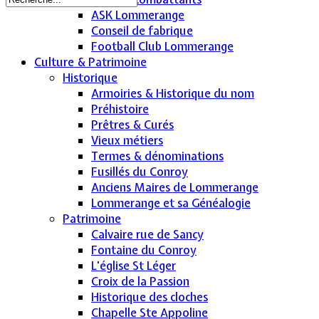
ASK Lommerange
Conseil de fabrique
Football Club Lommerange
Culture & Patrimoine
Historique
Armoiries & Historique du nom
Préhistoire
Prêtres & Curés
Vieux métiers
Termes & dénominations
Fusillés du Conroy
Anciens Maires de Lommerange
Lommerange et sa Généalogie
Patrimoine
Calvaire rue de Sancy
Fontaine du Conroy
L'église St Léger
Croix de la Passion
Historique des cloches
Chapelle Ste Appoline