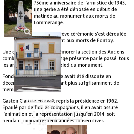
75ème anniversaire de l'armistice de 1945,
une gerbe a été déposée en début de
Vie Municipale
matinée au monument aux morts de
Lommerange.
A 11 h, une brève cérémonie s’est déroulée
au monument aux morts de Fontoy.
Une occasion pour se remémorer la section des Anciens
combattants de Lommerange présente par le passé, tous
les ans à pareille date, au pied du monument.
Fondée en février 1930, elle avait été dissoute en
décembre 2014, ne comptant plus sufgfisamment de
membres.
Votre Mairie
Gaston Clausse en avait repris la présidence en 1962.
Le mot du Maire
Epaulé par de fidèles compagnons, il en avait assuré
CR des conseils municipaux
l’animation et la représentation jusqu’en 2014, soit
Service administratif
pendant cinquante-deux années consécutives.
Le Village
La salle communale