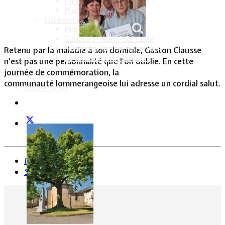
Intercommunalité
Plan de situation
Lotissement Hambois
Projet de lotissements
Sodevam Nord-Lorraine
Hambois, rappel historique
Retenu par la maladie à son domicile, Gaston Clausse
Le lotissement Hambois
n’est pas une personnalité que l’on oublie. En cette
journée de commémoration, la
communauté lommerangeoise lui adresse un cordial salut.
Cadre de vie
Précédent
Suivant