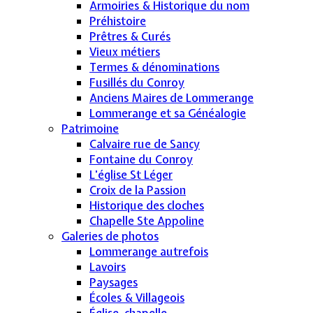
Armoiries & Historique du nom
Préhistoire
Prêtres & Curés
Vieux métiers
Termes & dénominations
Fusillés du Conroy
Anciens Maires de Lommerange
Lommerange et sa Généalogie
Patrimoine
Calvaire rue de Sancy
Fontaine du Conroy
L'église St Léger
Croix de la Passion
Historique des cloches
Chapelle Ste Appoline
Galeries de photos
Lommerange autrefois
Lavoirs
Paysages
Écoles & Villageois
Église, chapelle...