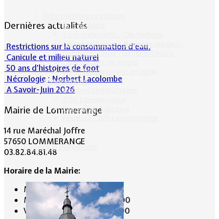
Informations pratiques
Dernières actualités
Bus scolaire
Environnement / Déchetterie
Numéros utiles - Services sociaux
Restrictions sur la consommation d'eau.
Numéros utiles -Santé & Divers
Canicule et milieu naturel
Conciliateur de justice
50 ans d’histoires de foot
TIPI : Télépaiement en ligne
Nécrologie : Norbert Lacolombe
Associations
A Savoir-Juin 2026
Anciens combattants
ASK Lommerange
Mairie de Lommerange
Conseil de fabrique
Football Club Lommerange
14 rue Maréchal Joffre
57650 LOMMERANGE
Culture & Patrimoine
03.82.84.81.48
Horaire de la Mairie:
Mardi de 10 h 00 à 11 h 00
Mercredi de 14 h 00 à 16 h 00
Vendredi de 17 h 00 à 19 h 00