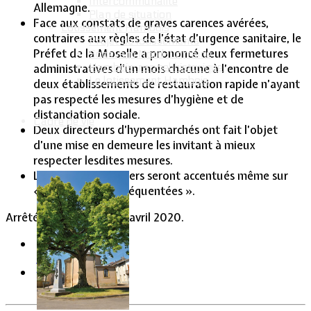
Intercommunalité
Allemagne.
Plan de situation
Face aux constats de graves carences avérées,
Lotissement Hambois
contraires aux règles de l’état d’urgence sanitaire, le
Projet de lotissements
Préfet de la Moselle a prononcé deux fermetures
Sodevam Nord-Lorraine
Hambois, rappel historique
administratives d’un mois chacune à l’encontre de
Le lotissement Hambois
deux établissements de restauration rapide n’ayant
pas respecté les mesures d’hygiène et de
distanciation sociale.
Cadre de vie
Deux directeurs d’hypermarchés ont fait l’objet
d’une mise en demeure les invitant à mieux
respecter lesdites mesures.
Les contrôles routiers seront accentués même sur
« les routes peu fréquentées ».
Arrêté préfectoral du 9 avril 2020.