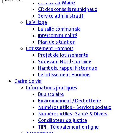
Le mot du Maire
CR des conseils municipaux
Service administratif
Le Village
La salle communale
Intercommunalité
Plan de situation
Lotissement Hambois
Projet de lotissements
Sodevam Nord-Lorraine
Hambois, rappel historique
Le lotissement Hambois
Cadre de vie
Informations pratiques
Bus scolaire
Environnement / Déchetterie
Numéros utiles - Services sociaux
Numéros utiles -Santé & Divers
Conciliateur de justice
TIPI : Télépaiement en ligne