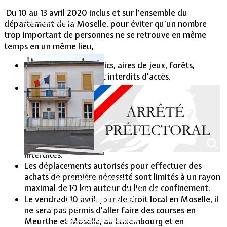
Du 10 au 13 avril 2020 inclus et sur l’ensemble du
Vie Municipale
département de la Moselle, pour éviter qu’un nombre
trop important de personnes ne se retrouve en même
temps en un même lieu,
les parcs, jardins publics, aires de jeux, forêts,
terrains de sport sont interdits d’accès.
Sur cette même
période et de 11 h
à 19 h, les sorties
pour activités
sportives
individuelles sont
interdites.
Les déplacements autorisés pour effectuer des
Votre Mairie
achats de première nécessité sont limités à un rayon
Le mot du Maire
maximal de 10 km autour du lien de confinement.
CR des conseils municipaux
Le vendredi 10 avril, jour de droit local en Moselle, il
Service administratif
Le Village
ne sera pas permis d’aller faire des courses en
La salle communale
Meurthe et Moselle, au Luxembourg et en