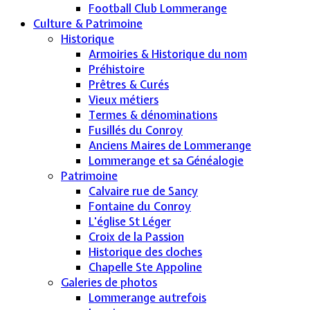
Football Club Lommerange
Culture & Patrimoine
Historique
Armoiries & Historique du nom
Préhistoire
Prêtres & Curés
Vieux métiers
Termes & dénominations
Fusillés du Conroy
Anciens Maires de Lommerange
Lommerange et sa Généalogie
Patrimoine
Calvaire rue de Sancy
Fontaine du Conroy
L'église St Léger
Croix de la Passion
Historique des cloches
Chapelle Ste Appoline
Galeries de photos
Lommerange autrefois