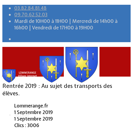
03.82.84.81.48
09.70.62.52.03
Mardi de 10H00 à 11H00 | Mercredi de 14h00 à
16h00 | Vendredi de 17H00 à 19H00
Rentrée 2019 : Au sujet des transports des
élèves.
Lommerange.fr
1 Septembre 2019
Accueil
1 Septembre 2019
Clics : 3006