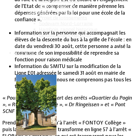
Intercommunalité
de l’Etat de « compenser de manière pérenne les
Plan de situation
Lotissement Hambois
dépenses générées par la loi pour une école de la
Projet de lotissements
confiance ».
Sodevam Nord-Lorraine
Hambois, rappel historique
Information sur la personne qui accompagnait les
Le lotissement Hambois
élèves de la descente du bus à la grille de l’école : en
date du vendredi 30 août, cette personne a avisé la
commune de son impossibilité de reprendre sa
Cadre de vie
fonction pour raison médicale
Information du SMITU sur la modification de la
Ligne E01 adressée le samedi 31 août en mairie de
Fontoy (info dont nous ne comprenons pas tous les
termes) :
«
Pour les élèves au départ des arrêts «Quartier du Pogin
», « Rte de Lommerange », « Dr Ringeissen » et « Pont
SCNF
» :
Prendre la ligne 94 jusqu’à l’arrêt « FONTOY Collège »
puis la ligne 1. Celle-ci se transforme en ligne 57 à l’arrêt «