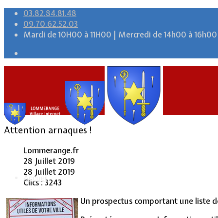
03.82.84.81.48
09.70.62.52.03
Mardi de 10H00 à 11H00 | Mercredi de 14h00 à 16h00
Attention arnaques !
Lommerange.fr
28 Juillet 2019
28 Juillet 2019
Accueil
Clics : 3243
Un prospectus comportant une liste de