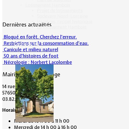
Lotissement Hambois
Projet de lotissements
Sodevam Nord-Lorraine
Hambois, rappel historique
Dernières actualités
Le lotissement Hambois
Bloqué en forêt. Cherchez l’erreur.
Restrictions sur la consommation d'eau.
Cadre de vie
Canicule et milieu naturel
50 ans d’histoires de foot
Nécrologie : Norbert Lacolombe
Mairie de Lommerange
14 rue Maréchal Joffre
57650 LOMMERANGE
03.82.84.81.48
Horaire de la Mairie:
Mardi de 10 h 00 à 11 h 00
Mercredi de 14 h 00 à 16 h 00