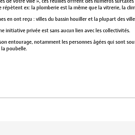
s de votre ville », ces feuilles offrent des numéros surtax
 répètent ex: la plomberie est la même que la vitrerie, la cli
 ont reçu : villes du bassin houiller et la plupart des villes
 initiative privée est sans aucun lien avec les collectivités.
 son entourage, notamment les personnes âgées qui sont souv
 la poubelle.