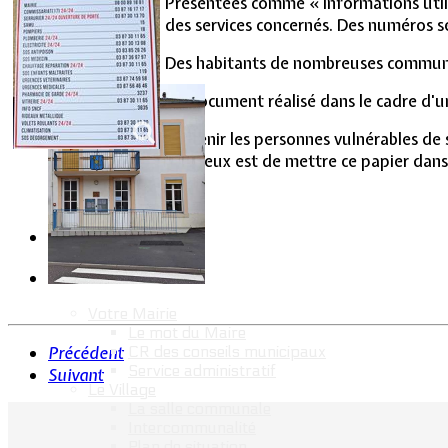
Présentées comme « Informations utile
Vie Municipale
des services concernés. Des numéros se
Des habitants de nombreuses communes en
Ce document réalisé dans le cadre d'une
Prévenir les personnes vulnérables de
Le mieux est de mettre ce papier dans
Votre Mairie
Le mot du Maire
CR des conseils municipaux
Précédent
Service administratif
Suivant
Le Village
La salle communale
Intercommunalité
Plan de situation