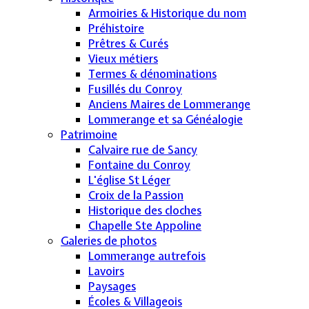
Armoiries & Historique du nom
Préhistoire
Prêtres & Curés
Vieux métiers
Termes & dénominations
Fusillés du Conroy
Anciens Maires de Lommerange
Lommerange et sa Généalogie
Patrimoine
Calvaire rue de Sancy
Fontaine du Conroy
L'église St Léger
Croix de la Passion
Historique des cloches
Chapelle Ste Appoline
Galeries de photos
Lommerange autrefois
Lavoirs
Paysages
Écoles & Villageois