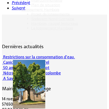
Intercommunalité
Précédent
Plan de situation
Suivant
Lotissement Hambois
Projet de lotissements
Sodevam Nord-Lorraine
Hambois, rappel historique
Le lotissement Hambois
Cadre de vie
Dernières actualités
Restrictions sur la consommation d'eau.
Canicule et milieu naturel
50 ans d’histoires de foot
Nécrologie : Norbert Lacolombe
A Savoir-Juin 2026
Mairie de Lommerange
14 rue Maréchal Joffre
57650 LOMMERANGE