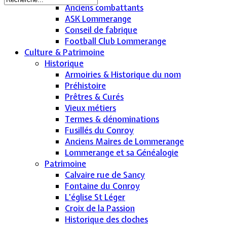
Anciens combattants
ASK Lommerange
Conseil de fabrique
Football Club Lommerange
Culture & Patrimoine
Historique
Armoiries & Historique du nom
Préhistoire
Prêtres & Curés
Vieux métiers
Termes & dénominations
Fusillés du Conroy
Anciens Maires de Lommerange
Lommerange et sa Généalogie
Patrimoine
Calvaire rue de Sancy
Fontaine du Conroy
L'église St Léger
Croix de la Passion
Historique des cloches