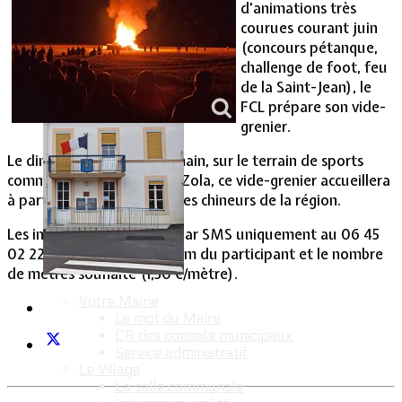
d’animations très
courues courant juin
Vie Municipale
(concours pétanque,
challenge de foot, feu
de la Saint-Jean), le
FCL prépare son vide-
grenier.
Le dimanche 25 août prochain, sur le terrain de sports
communal de la rue Emile Zola, ce vide-grenier accueillera
à partir de 6 heures, tous les chineurs de la région.
Les inscriptions se feront par SMS uniquement au 06 45
02 22 52 en précisant le nom du participant et le nombre
de mètres souhaité (1,50 €/mètre).
Votre Mairie
Le mot du Maire
CR des conseils municipaux
Service administratif
Le Village
La salle communale