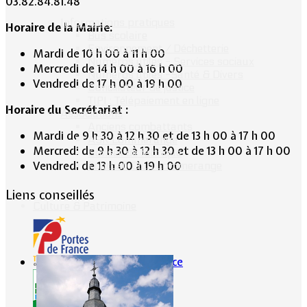
03.82.84.81.48
Informations pratiques
Horaire de la Mairie:
Bus scolaire
Environnement / Déchetterie
Mardi de 10 h 00 à 11 h 00
Numéros utiles - Services sociaux
Mercredi de 14 h 00 à 16 h 00
Numéros utiles -Santé & Divers
Vendredi de 17 h 00 à 19 h 00
Conciliateur de justice
TIPI : Télépaiement en ligne
Horaire du Secrétariat :
Associations
Anciens combattants
Mardi de 9 h 30 à 12 h 30 et de 13 h 00 à 17 h 00
ASK Lommerange
Mercredi de 9 h 30 à 12 h 30 et de 13 h 00 à 17 h 00
Conseil de fabrique
Vendredi de 13 h 00 à 19 h 00
Football Club Lommerange
Liens conseillés
Culture & Patrimoine
Portes de France