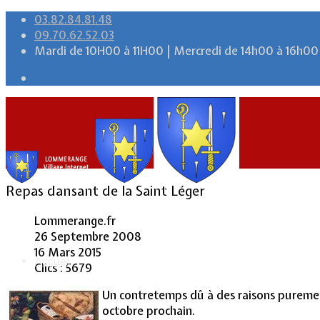
03.82.84.81.48
09.70.62.52.03
Mardi de 10H00 à 11H00 | Mercredi de 14h00 à 16h00
Repas dansant de la Saint Léger
Lommerange.fr
26 Septembre 2008
16 Mars 2015
Accueil
Clics : 5679
Un contretemps dû à des raisons purement
octobre prochain.