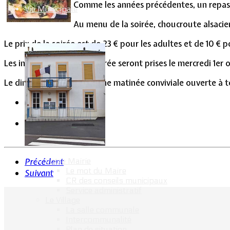
Comme les années précédentes, un repas da
Vie Municipale
Au menu de la soirée, choucroute alsacie
Le prix de la soirée est de 23 € pour les adultes et de 10 € 
Les inscriptions pour la soirée seront prises le mercredi 1er
Le dimanche 19 octobre, une matinée conviviale ouverte à t
Votre Mairie
Précédent
Le mot du Maire
Suivant
CR des conseils municipaux
Service administratif
Le Village
La salle communale
Intercommunalité
Plan de situation