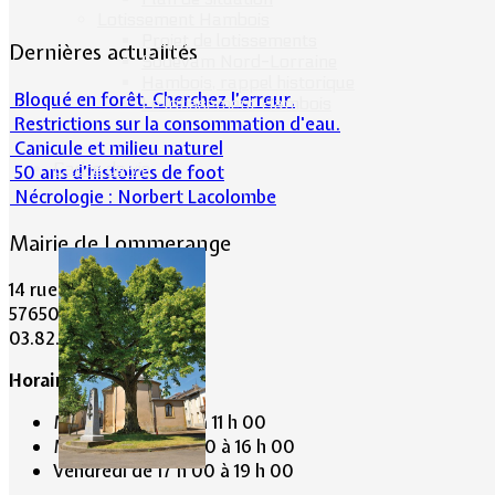
Lotissement Hambois
Projet de lotissements
Dernières actualités
Sodevam Nord-Lorraine
Hambois, rappel historique
Bloqué en forêt. Cherchez l’erreur.
Le lotissement Hambois
Restrictions sur la consommation d'eau.
Canicule et milieu naturel
Cadre de vie
50 ans d’histoires de foot
Nécrologie : Norbert Lacolombe
Mairie de Lommerange
14 rue Maréchal Joffre
57650 LOMMERANGE
03.82.84.81.48
Horaire de la Mairie:
Mardi de 10 h 00 à 11 h 00
Mercredi de 14 h 00 à 16 h 00
Vendredi de 17 h 00 à 19 h 00