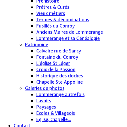
Préhistoire
Prêtres & Curés
Vieux métiers
Termes & dénominations
Fusillés du Conroy
Anciens Maires de Lommerange
Lommerange et sa Généalogie
Patrimoine
Calvaire rue de Sancy
Fontaine du Conroy
L'église St Léger
Croix de la Passion
Historique des cloches
Chapelle Ste Appoline
Galeries de photos
Lommerange autrefois
Lavoirs
Paysages
Écoles & Villageois
Église, chapelle...
Contact