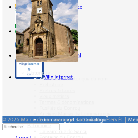
Portes de France
CG57
Conseil Régional
Historique
Ville Internet
Armoiries & Historique du nom
Préhistoire
Prêtres & Curés
Vieux métiers
Termes & dénominations
Fusillés du Conroy
Anciens Maires de Lommerange
© 2026 Mairie de Lommerange. Tous droits réservés. |
Ment
Lommerange et sa Généalogie
Patrimoine
Calvaire rue de Sancy
Fontaine du Conroy