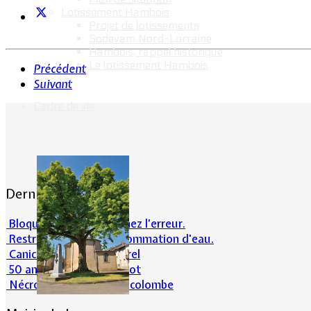
Lotissement Hambois
Projet de lotissements
Sodevam Nord-Lorraine
Hambois, rappel historique
Le lotissement Hambois
Précédent
Suivant
Cadre de vie
Dernières actualités
Bloqué en forêt. Cherchez l’erreur.
Restrictions sur la consommation d'eau.
Canicule et milieu naturel
50 ans d’histoires de foot
Nécrologie : Norbert Lacolombe