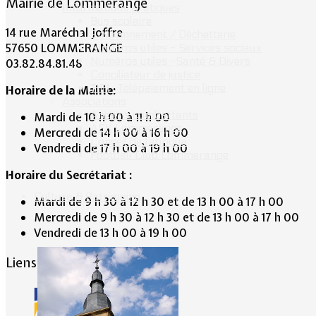
Mairie de Lommerange
Informations pratiques
Bus scolaire
14 rue Maréchal Joffre
Environnement / Déchetterie
57650 LOMMERANGE
Numéros utiles - Services sociaux
Numéros utiles -Santé & Divers
03.82.84.81.48
Conciliateur de justice
TIPI : Télépaiement en ligne
Horaire de la Mairie:
Associations
Anciens combattants
Mardi de 10 h 00 à 11 h 00
ASK Lommerange
Mercredi de 14 h 00 à 16 h 00
Conseil de fabrique
Vendredi de 17 h 00 à 19 h 00
Football Club Lommerange
Horaire du Secrétariat :
Culture & Patrimoine
Mardi de 9 h 30 à 12 h 30 et de 13 h 00 à 17 h 00
Mercredi de 9 h 30 à 12 h 30 et de 13 h 00 à 17 h 00
Vendredi de 13 h 00 à 19 h 00
Liens conseillés