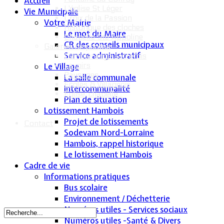
Accueil
L'église St Léger
Vie Municipale
Croix de la Passion
Votre Mairie
Historique des cloches
Le mot du Maire
Chapelle Ste Appoline
CR des conseils municipaux
Galeries de photos
Service administratif
Lommerange autrefois
Lavoirs
Le Village
Paysages
La salle communale
Écoles & Villageois
Intercommunalité
Église, chapelle...
Plan de situation
Lotissement Hambois
Projet de lotissements
Contact
Sodevam Nord-Lorraine
Hambois, rappel historique
Le lotissement Hambois
Cadre de vie
Informations pratiques
Bus scolaire
Environnement / Déchetterie
Numéros utiles - Services sociaux
Numéros utiles -Santé & Divers