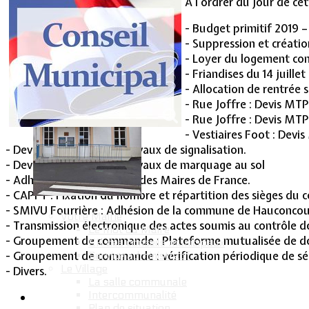
A l'ordrer du jour de cet
Vie Municipale
- Budget primitif 2019 –
- Suppression et créati
- Loyer du logement co
- Friandises du 14 juillet
- Allocation de rentrée s
- Rue Joffre : Devis MT
- Rue Joffre : Devis MTP
- Vestiaires Foot : Devi
- Devis C2 Marquage : Travaux de signalisation.
- Devis C2 Marquage : Travaux de marquage au sol
- Adhésion à l’Association des Maires de France.
- CAPFT : Fixation du nombre et répartition des sièges d
- SMIVU Fourrière : Adhésion de la commune de Hauconcou
Votre Mairie
- Transmission électronique des actes soumis au contrôle de
Le mot du Maire
- Groupement de commande : Plateforme mutualisée de dém
CR des conseils municipaux
- Groupement de commande : vérification périodique de séc
Service administratif
Le Village
- Divers.
La salle communale
Intercommunalité
Plan de situation