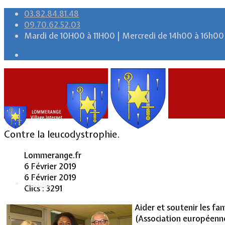
03.82.84.81.48
09.70.62.52.03
Mardi de 10H00 à 11H00 | Mercredi de 14h00 à 16h00
Contre la leucodystrophie.
Lommerange.fr
6 Février 2019
6 Février 2019
Accueil
Clics : 3291
Aider et soutenir les fa
(Association européenne 