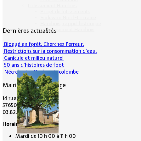
Lotissement Hambois
Projet de lotissements
Sodevam Nord-Lorraine
Hambois, rappel historique
Le lotissement Hambois
Dernières actualités
Bloqué en forêt. Cherchez l’erreur.
Cadre de vie
Restrictions sur la consommation d'eau.
Canicule et milieu naturel
50 ans d’histoires de foot
Nécrologie : Norbert Lacolombe
Mairie de Lommerange
14 rue Maréchal Joffre
57650 LOMMERANGE
03.82.84.81.48
Horaire de la Mairie:
Mardi de 10 h 00 à 11 h 00