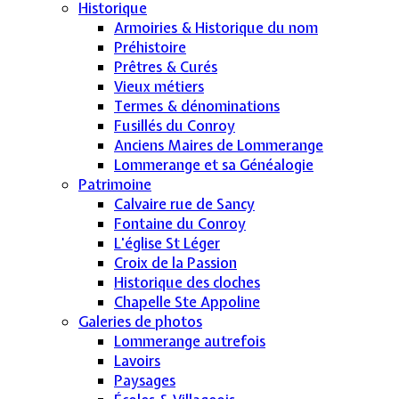
Historique
Armoiries & Historique du nom
Préhistoire
Prêtres & Curés
Vieux métiers
Termes & dénominations
Fusillés du Conroy
Anciens Maires de Lommerange
Lommerange et sa Généalogie
Patrimoine
Calvaire rue de Sancy
Fontaine du Conroy
L'église St Léger
Croix de la Passion
Historique des cloches
Chapelle Ste Appoline
Galeries de photos
Lommerange autrefois
Lavoirs
Paysages