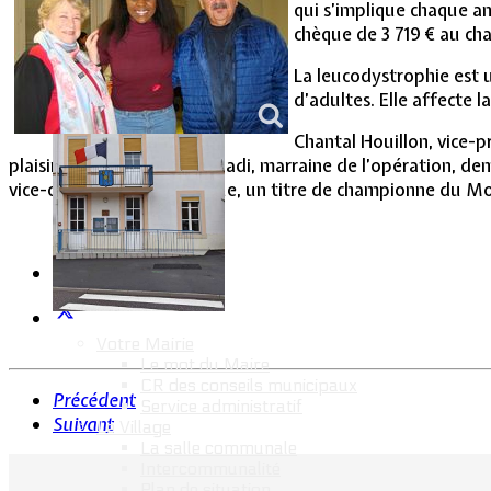
qui s’implique chaque an
Vie Municipale
chèque de 3 719 € au ch
La leucodystrophie est u
d’adultes. Elle affecte 
Chantal Houillon, vice-p
plaisir de côtoyer Grâce Zaadi, marraine de l’opération, de
vice-championne olympique, un titre de championne du Mo
Votre Mairie
Le mot du Maire
CR des conseils municipaux
Précédent
Service administratif
Suivant
Le Village
La salle communale
Intercommunalité
Plan de situation