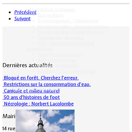
Informations pratiques
Précédent
Bus scolaire
Suivant
Environnement / Déchetterie
Numéros utiles - Services sociaux
Numéros utiles -Santé & Divers
Conciliateur de justice
TIPI : Télépaiement en ligne
Associations
Anciens combattants
ASK Lommerange
Dernières actualités
Conseil de fabrique
Football Club Lommerange
Bloqué en forêt. Cherchez l’erreur.
Restrictions sur la consommation d'eau.
Culture & Patrimoine
Canicule et milieu naturel
50 ans d’histoires de foot
Nécrologie : Norbert Lacolombe
Mairie de Lommerange
14 rue Maréchal Joffre