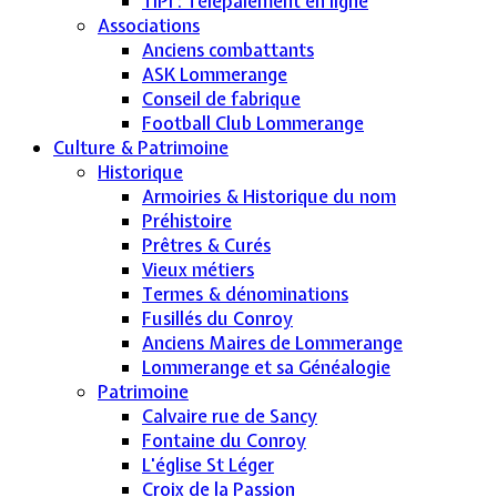
TIPI : Télépaiement en ligne
Associations
Anciens combattants
ASK Lommerange
Conseil de fabrique
Football Club Lommerange
Culture & Patrimoine
Historique
Armoiries & Historique du nom
Préhistoire
Prêtres & Curés
Vieux métiers
Termes & dénominations
Fusillés du Conroy
Anciens Maires de Lommerange
Lommerange et sa Généalogie
Patrimoine
Calvaire rue de Sancy
Fontaine du Conroy
L'église St Léger
Croix de la Passion