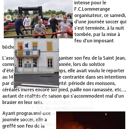
intense pour le
F.C.Lommerange
Vie Municipale
organisateur, ce samedi,
d'une journée soccer qui
s’est terminée, à la nuit
tombée, par la mise à
feu d’un imposant
bûcher.
L’association n’avait pu organiser son feu de la Saint Jean,
comme elle le fait chaque année, lors du solstice
d’été. Dans un premier temps, elle avait voulu le reporter
au 14 juillet mais s’était vue contrariée dans ses intentions
par des impératifs de sécurité: période des moissons,
céréales mures encore sur pied, paille non ramassée, etc…,
autant de réalités de saison qui s’accommodent mal d’un
Votre Mairie
brasier en leur sein.
Le mot du Maire
CR des conseils municipaux
Ayant programmé une
Service administratif
Le Village
journée soccer, elle a
La salle communale
greffé son feu de la