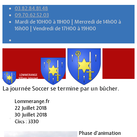
03.82.84.81.48
09.70.62.52.03
Mardi de 10H00 à 11H00 | Mercredi de 14h00 à
16h00 | Vendredi de 17H00 à 19H00
La journée Soccer se termine par un bûcher.
Lommerange.fr
22 Juillet 2018
30 Juillet 2018
Accueil
Clics : 3330
Phase d’animation