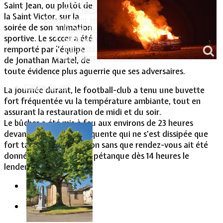
Intercommunalité
Saint Jean, ou plutôt de
Plan de situation
la Saint Victor, sur la
Lotissement Hambois
soirée de son animation
Projet de lotissements
sportive. Le soccer a été
Sodevam Nord-Lorraine
Hambois, rappel historique
remporté par l’équipe
Le lotissement Hambois
de Jonathan Martel, de
toute évidence plus aguerrie que ses adversaires.
Cadre de vie
La journée durant, le football-club a tenu une buvette
fort fréquentée vu la température ambiante, tout en
assurant la restauration de midi et du soir.
Le bûcher a été mis à feu aux environs de 23 heures
devant une foule conséquente qui ne s’est dissipée que
fort tard dans la nuit, non sans que rendez-vous ait été
donné aux amateurs de pétanque dès 14 heures le
lendemain dimanche.