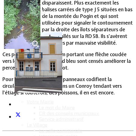
disparaissent. Plus exactement les
balises carrées de type J 5 situées en bas
Vie Municipale
de la montée du Pogin et qui sont
utilisées pour signaler le contournement
par la droite des îlots séparateurs de
voie installés sur la RD 58. Ils s’avèrent
bien utiles par mauvaise visibilité.
Ces panneaux en aluminium portant une flèche coudée
vers le bas à droite sur fond bleu sont censés améliorer la
perception éloignée d’un îlot.
Pour l’instant, deux de ces panneaux codifient la
circulation des poissons dans un Conroy tendant vers
l’étiage si toutefois, des poissons, il en est encore.
Votre Mairie
Le mot du Maire
CR des conseils municipaux
Service administratif
Le Village
La salle communale