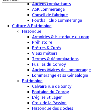
Anciens combattants
ASK Lommerange
Conseil de fabrique
Football Club Lommerange
Culture & Patrimoine
Historique
Armoiries & Historique du nom
Préhistoire
Prêtres & Curés
Vieux métiers
Termes & dénominations
Fusillés du Conroy
Anciens Maires de Lommerange
Lommerange et sa Généalogie
Patrimoine
Calvaire rue de Sancy
Fontaine du Conroy
L'église St Léger
Croix de la Passion
Historique des cloches