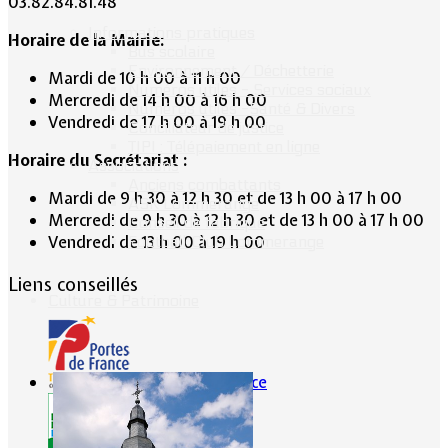
03.82.84.81.48
Informations pratiques
Horaire de la Mairie:
Bus scolaire
Environnement / Déchetterie
Mardi de 10 h 00 à 11 h 00
Numéros utiles - Services sociaux
Mercredi de 14 h 00 à 16 h 00
Numéros utiles -Santé & Divers
Vendredi de 17 h 00 à 19 h 00
Conciliateur de justice
TIPI : Télépaiement en ligne
Horaire du Secrétariat :
Associations
Anciens combattants
Mardi de 9 h 30 à 12 h 30 et de 13 h 00 à 17 h 00
ASK Lommerange
Mercredi de 9 h 30 à 12 h 30 et de 13 h 00 à 17 h 00
Conseil de fabrique
Vendredi de 13 h 00 à 19 h 00
Football Club Lommerange
Liens conseillés
Culture & Patrimoine
Portes de France