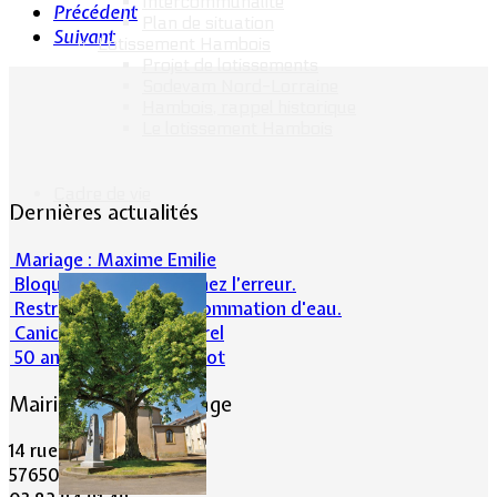
Intercommunalité
Précédent
Plan de situation
Suivant
Lotissement Hambois
Projet de lotissements
Sodevam Nord-Lorraine
Hambois, rappel historique
Le lotissement Hambois
Cadre de vie
Dernières actualités
Mariage : Maxime Emilie
Bloqué en forêt. Cherchez l’erreur.
Restrictions sur la consommation d'eau.
Canicule et milieu naturel
50 ans d’histoires de foot
Mairie de Lommerange
14 rue Maréchal Joffre
57650 LOMMERANGE