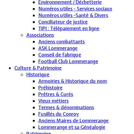
Environnement / Déchetterie
Numéros utiles - Services sociaux
Numéros utiles -Santé & Divers
Conciliateur de justice
TIPI : Télépaiement en ligne
Associations
Anciens combattants
ASK Lommerange
Conseil de fabrique
Football Club Lommerange
Culture & Patrimoine
Historique
Armoiries & Historique du nom
Préhistoire
Prêtres & Curés
Vieux métiers
Termes & dénominations
Fusillés du Conroy
Anciens Maires de Lommerange
Lommerange et sa Généalogie
Patrimoine