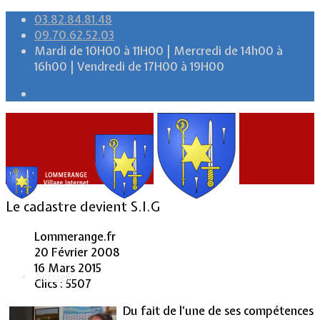
03.82.84.81.48
09.70.62.52.03
Mardi de 10H00 à 11H00 | Mercredi de 14h00 à
16h00 | Vendredi de 17H00 à 19H00
Le cadastre devient S.I.G
Lommerange.fr
20 Février 2008
16 Mars 2015
Accueil
Clics : 5507
Du fait de l’une de ses compétences