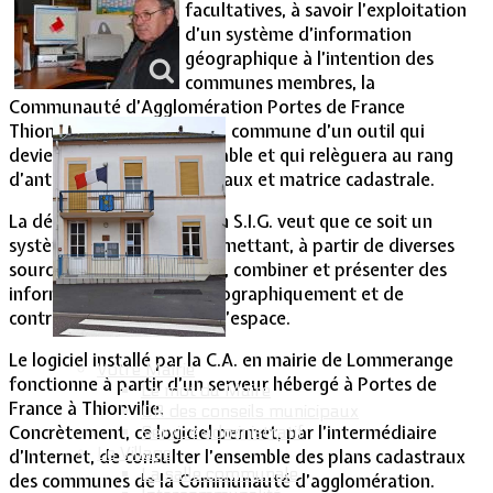
facultatives, à savoir l’exploitation
d’un système d’information
Vie Municipale
géographique à l’intention des
communes membres, la
Communauté d’Agglomération Portes de France
Thionville vient de doter la commune d’un outil qui
deviendra vite incontournable et qui relèguera au rang
d’antiquités, plans cadastraux et matrice cadastrale.
La définition officielle d’un S.I.G. veut que ce soit un
système informatique permettant, à partir de diverses
sources, de gérer, analyser, combiner et présenter des
informations localisées géographiquement et de
contribuer à la gestion de l’espace.
Le logiciel installé par la C.A. en mairie de Lommerange
Votre Mairie
fonctionne à partir d’un serveur hébergé à Portes de
Le mot du Maire
France à Thionville.
CR des conseils municipaux
Concrètement, ce logiciel permet, par l’intermédiaire
Service administratif
Le Village
d’Internet, de consulter l’ensemble des plans cadastraux
La salle communale
des communes de la Communauté d’agglomération.