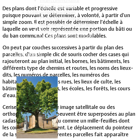
Intercommunalité
Plan de situation
Des plans dont l’échelle est variable et progressive
Lotissement Hambois
puisque pouvant se déterminer, à volonté, à partir d’un
Projet de lotissements
simple zoom. Il est possible de déterminer l’échelle à
Sodevam Nord-Lorraine
laquelle on veut voir représentée une portion du bâti ou
Hambois, rappel historique
du ban communal Ces plans sont modulables.
Le lotissement Hambois
On peut par couches successives à partir du plan des
parcelles, d’un simple clic de souris cocher des cases qui
Cadre de vie
rajouteront au plan initial, les bornes, les bâtiments, les
différents type de chemins et routes, les noms des lieux-
dits, les numéros de parcelles, les numéros des
habitations, les noms des rues, les lieux de culte, les
bâtiments administratifs, les écoles, les forêts, les cours
d’eau, les étangs, etc…
Cerise sur le gâteau, une image satellitale ou des
orthophotos aériennes peuvent être superposées au plan
cadastral basique, un peu comme un mille-feuilles dont
les couches se superposent. Le déplacement du pointeur
de la souris sur les différentes parcelles fait apparaître