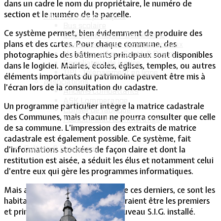
dans un cadre le nom du propriétaire, le numéro de
section et le numéro de la parcelle.
Informations pratiques
Bus scolaire
Ce système permet, bien évidemment de produire des
Environnement / Déchetterie
plans et des cartes. Pour chaque commune, des
Numéros utiles - Services sociaux
Numéros utiles -Santé & Divers
photographies des bâtiments principaux sont disponibles
Conciliateur de justice
dans le logiciel. Mairies, écoles, églises, temples, ou autres
TIPI : Télépaiement en ligne
éléments importants du patrimoine peuvent être mis à
Associations
l’écran lors de la consultation du cadastre.
Anciens combattants
ASK Lommerange
Un programme particulier intègre la matrice cadastrale
Conseil de fabrique
des Communes, mais chacun ne pourra consulter que celle
Football Club Lommerange
de sa commune. L’impression des extraits de matrice
cadastrale est également possible. Ce système, fait
Culture & Patrimoine
d’informations stockées de façon claire et dont la
restitution est aisée, a séduit les élus et notamment celui
d’entre eux qui gère les programmes informatiques.
Mais au-delà de la satisfaction de ces derniers, ce sont les
habitants de la commune qui devraient être les premiers
et principaux bénéficiaires du nouveau S.I.G. installé.