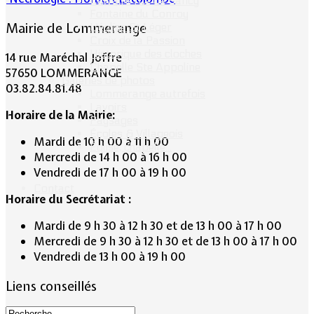
Calvaire rue de Sancy
Fontaine du Conroy
Mairie de Lommerange
L'église St Léger
Croix de la Passion
Historique des cloches
14 rue Maréchal Joffre
Chapelle Ste Appoline
57650 LOMMERANGE
Galeries de photos
03.82.84.81.48
Lommerange autrefois
Lavoirs
Horaire de la Mairie:
Paysages
Écoles & Villageois
Mardi de 10 h 00 à 11 h 00
Église, chapelle...
Mercredi de 14 h 00 à 16 h 00
Vendredi de 17 h 00 à 19 h 00
Contact
Horaire du Secrétariat :
Mardi de 9 h 30 à 12 h 30 et de 13 h 00 à 17 h 00
Mercredi de 9 h 30 à 12 h 30 et de 13 h 00 à 17 h 00
Vendredi de 13 h 00 à 19 h 00
Liens conseillés