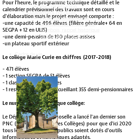
Intercommunalité
Pour l’heure, le programme technique détaillé et le
Plan de situation
calendrier prévisionnel des travaux sont en cours
Lotissement Hambois
d’élaboration mais le projet envisagé comporte :
Projet de lotissements
-une capacité de 496 élèves (filière générale+ 64 en
Sodevam Nord-Lorraine
SEGPA + 12 en ULIS)
Hambois, rappel historique
Le lotissement Hambois
-une demi-pension de 190 places assises
-un plateau sportif extérieur
Cadre de vie
Le collège Marie Curie en chiffres (2017-2018)
- 471 élèves
- 1 section SEGPA de 51 élèves
- 1 classe ULIS de 12 élèves
- 1 restaurant scolaire accueillant 355 demi-pensionnaires
Le numérique dans chaque collège:
Le Département de la Moselle a lancé l’an dernier son
PNC (Plan Numérique des Collèges) pour que d’ici 2020
tous les établissements publics soient dotés d’outils
informatiques et numériques adaptés.