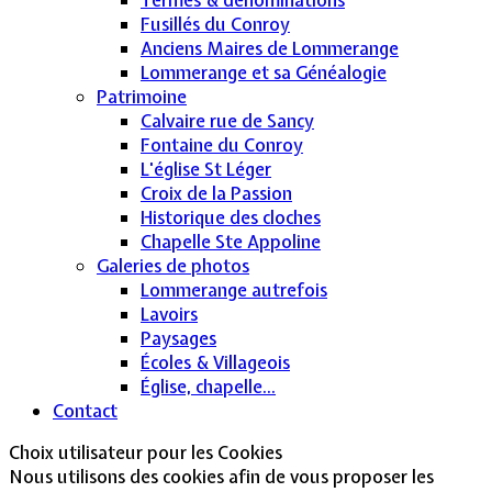
Fusillés du Conroy
Anciens Maires de Lommerange
Lommerange et sa Généalogie
Patrimoine
Calvaire rue de Sancy
Fontaine du Conroy
L'église St Léger
Croix de la Passion
Historique des cloches
Chapelle Ste Appoline
Galeries de photos
Lommerange autrefois
Lavoirs
Paysages
Écoles & Villageois
Église, chapelle...
Contact
Choix utilisateur pour les Cookies
Nous utilisons des cookies afin de vous proposer les