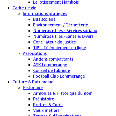
Le lotissement Hambois
Cadre de vie
Informations pratiques
Bus scolaire
Environnement / Déchetterie
Numéros utiles - Services sociaux
Numéros utiles -Santé & Divers
Conciliateur de justice
TIPI : Télépaiement en ligne
Associations
Anciens combattants
ASK Lommerange
Conseil de fabrique
Football Club Lommerange
Culture & Patrimoine
Historique
Armoiries & Historique du nom
Préhistoire
Prêtres & Curés
Vieux métiers
Termes & dénominations