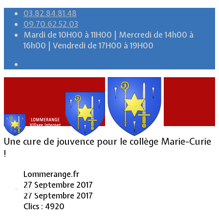
03.82.84.81.48
09.70.62.52.03
Mardi de 10H00 à 11H00 | Mercredi de 14h00 à
16h00 | Vendredi de 17H00 à 19H00
Une cure de jouvence pour le collège Marie-Curie
!
Lommerange.fr
27 Septembre 2017
Accueil
27 Septembre 2017
Clics : 4920