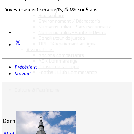
L’investissement sera de 18,25 M€ sur 5 ans.
Informations pratiques
Bus scolaire
Environnement / Déchetterie
Numéros utiles - Services sociaux
Numéros utiles -Santé & Divers
Conciliateur de justice
TIPI : Télépaiement en ligne
Associations
Anciens combattants
ASK Lommerange
Conseil de fabrique
Précédent
Football Club Lommerange
Suivant
Culture & Patrimoine
Dernières actualités
Mariage : Maxime Emilie