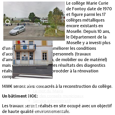
Le collège Marie Curie
de Fontoy date de 1970
Vie Municipale
et figure parmi les 17
collèges métalliques
encore existants en
Moselle. Depuis 10 ans,
le Département de la
Moselle y a investi plus
d’un million d’euros pour améliorer les conditions
d’accueil des élèves et des personnels (travaux
d’amélioration, d’entretien, de mobilier ou de matériel)
mais devant sa vétusté et les résultats des diagnostics
réalisés, il a été décidé de procéder à la rénovation
complète du bâtiment.
14M€ seront ainsi consacrés à la reconstruction du collège.
Votre Mairie
Le mot du Maire
Un bâtiment HQE:
CR des conseils municipaux
Service administratif
Les travaux seront réalisés en site occupé avec un objectif
Le Village
La salle communale
de haute qualité environnementale.