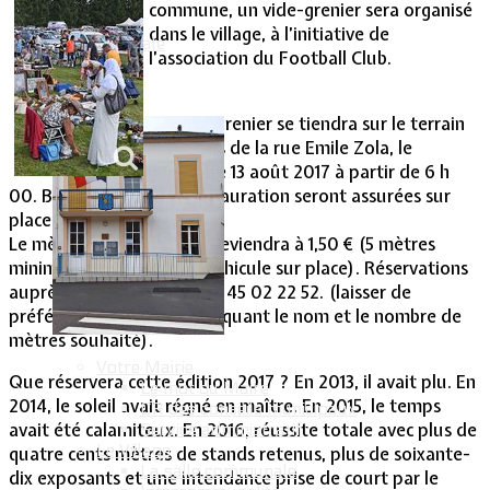
commune, un vide-grenier sera organisé
dans le village, à l’initiative de
Vie Municipale
l’association du Football Club.
Ce vide-grenier se tiendra sur le terrain
de sports de la rue Emile Zola, le
dimanche 13 août 2017 à partir de 6 h
00. Buvette et petite restauration seront assurées sur
place.
Le mètre de vide-grenier reviendra à 1,50 € (5 mètres
minimum pour laisser le véhicule sur place). Réservations
auprès de Christelle au 06 45 02 22 52. (laisser de
préférence un SMS en indiquant le nom et le nombre de
mètres souhaité).
Votre Mairie
Que réservera cette édition 2017 ? En 2013, il avait plu. En
Le mot du Maire
2014, le soleil avait régné en maître. En 2015, le temps
CR des conseils municipaux
avait été calamiteux. En 2016, réussite totale avec plus de
Service administratif
Le Village
quatre cents mètres de stands retenus, plus de soixante-
La salle communale
dix exposants et une intendance prise de court par le