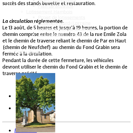
Intercommunalité
succès des stands buvette et restauration.
Plan de situation
Lotissement Hambois
Projet de lotissements
La circulation réglementée.
Sodevam Nord-Lorraine
Le 13 août, de 5 heures et jusqu’à 19 heures, la portion de
Hambois, rappel historique
chemin comprise entre le numéro 43 de la rue Emile Zola
Le lotissement Hambois
et le chemin de traverse reliant le chemin de Par en Haut
(chemin de Neufchef) au chemin du Fond Grabin sera
Cadre de vie
fermée à la circulation.
Pendant la durée de cette fermeture, les véhicules
devront utiliser le chemin du Fond Grabin et le chemin de
traverse précité.
Précédent