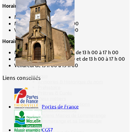
Horaire de la Mairie:
Mardi de 10 h 00 à 11 h 00
Mercredi de 14 h 00 à 16 h 00
Vendredi de 17 h 00 à 19 h 00
Horaire du Secrétariat :
Mardi de 9 h 30 à 12 h 30 et de 13 h 00 à 17 h 00
Mercredi de 9 h 30 à 12 h 30 et de 13 h 00 à 17 h 00
Vendredi de 13 h 00 à 19 h 00
Historique
Liens conseillés
Armoiries & Historique du nom
Préhistoire
Prêtres & Curés
Vieux métiers
Termes & dénominations
Portes de France
Fusillés du Conroy
Anciens Maires de Lommerange
Lommerange et sa Généalogie
Patrimoine
CG57