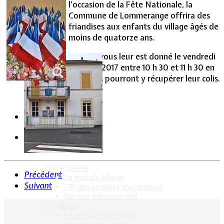
l’occasion de la Fête Nationale, la
Commune de Lommerange offrira des
Vie Municipale
friandises aux enfants du village âgés de
moins de quatorze ans.
Rendez-vous leur est donné le vendredi
14 juillet 2017 entre 10 h 30 et 11 h 30 en
mairie. Ils pourront y récupérer leur colis.
Votre Mairie
Précédent
Le mot du Maire
Suivant
CR des conseils municipaux
Service administratif
Le Village
La salle communale