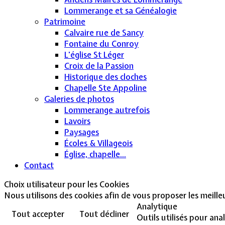
Lommerange et sa Généalogie
Patrimoine
Calvaire rue de Sancy
Fontaine du Conroy
L'église St Léger
Croix de la Passion
Historique des cloches
Chapelle Ste Appoline
Galeries de photos
Lommerange autrefois
Lavoirs
Paysages
Écoles & Villageois
Église, chapelle...
Contact
Choix utilisateur pour les Cookies
Nous utilisons des cookies afin de vous proposer les meilleur
Analytique
Tout accepter
Tout décliner
Outils utilisés pour ana