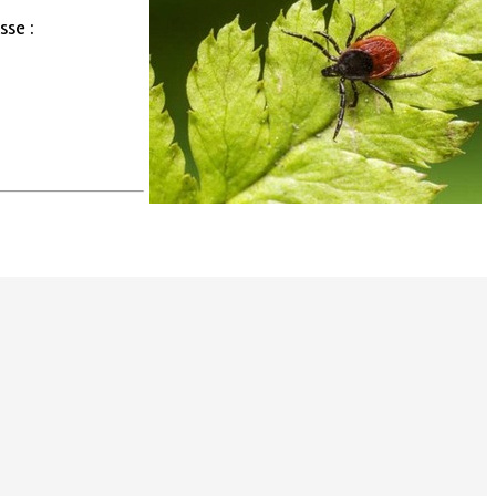
sse :