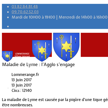
03.82.84.81.48
09.70.62.52.03
Mardi de 10H00 à 11H00 | Mercredi de 14h00 à 16h00
Maladie de Lyme : l’Agglo s’engage
Lommerange.fr
13 Juin 2017
13 Juin 2017
Accueil
Clics : 12140
La maladie de Lyme est causée par la piqûre d'une tique g
être nombreuses.