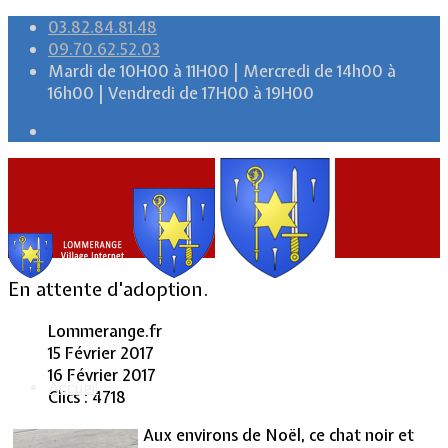
03.82.84.81.48
09.70.62.52.03
Mardi de 10H00 à 11H00 | Mercredi de 14h00 à
16h00 | Vendredi de 17H00 à 19H00
En attente d'adoption.
Lommerange.fr
15 Février 2017
16 Février 2017
Accueil
Clics : 4718
Aux environs de Noël, ce chat noir et