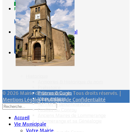
CG57
Conseil Régional
Ville Internet
Historique
Armoiries & Historique du nom
Préhistoire
© 2026 Mairie de Lommerange. Tous droits réservés. |
Prêtres & Curés
Vieux métiers
Mentions Légales
|
Politique de Confidentialité
Termes & dénominations
Fusillés du Conroy
Anciens Maires de Lommerange
Accueil
Lommerange et sa Généalogie
Vie Municipale
Patrimoine
Votre Mairie