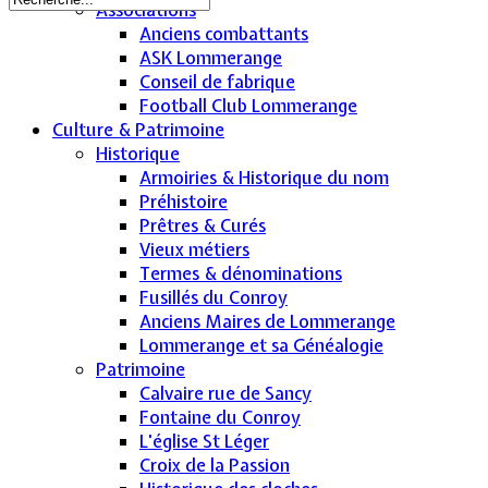
Associations
Anciens combattants
ASK Lommerange
Conseil de fabrique
Football Club Lommerange
Culture & Patrimoine
Historique
Armoiries & Historique du nom
Préhistoire
Prêtres & Curés
Vieux métiers
Termes & dénominations
Fusillés du Conroy
Anciens Maires de Lommerange
Lommerange et sa Généalogie
Patrimoine
Calvaire rue de Sancy
Fontaine du Conroy
L'église St Léger
Croix de la Passion