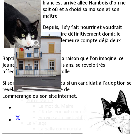
blanc est arrivé allée Hambois d’on ne
sait où et a choisi sa maison et son
Vie Municipale
maître.
Depuis, il s’y fait nourrir et voudrait
bien y élire définitivement domicile
mais la demeure compte déjà deux
chats.
Baptisé Félix le Chat pour la raison que l’on imagine, ce
jeune mâle de deux ou trois ans, se révèle très
affectueux, limite pot de colle.
Si son maître le reconnait ou si un candi
dat à l’adoption se
révélait, contacter la mairie de
Lommerange ou son site internet.
Votre Mairie
Le mot du Maire
CR des conseils municipaux
Service administratif
Le Village
La salle communale