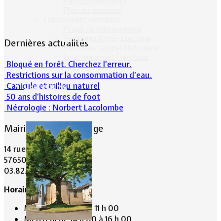
Intercommunalité
Plan de situation
Lotissement Hambois
Projet de lotissements
Sodevam Nord-Lorraine
Dernières actualités
Hambois, rappel historique
Le lotissement Hambois
Bloqué en forêt. Cherchez l’erreur.
Restrictions sur la consommation d'eau.
Canicule et milieu naturel
Cadre de vie
50 ans d’histoires de foot
Nécrologie : Norbert Lacolombe
Mairie de Lommerange
14 rue Maréchal Joffre
57650 LOMMERANGE
03.82.84.81.48
Horaire de la Mairie:
Mardi de 10 h 00 à 11 h 00
Mercredi de 14 h 00 à 16 h 00