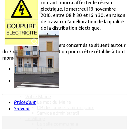
courant pourra affecter le réseau
électrique, le mercredi 16 novembre
Vie Municipale
2016, entre 08 h 30 et 16 h 30, en raison
de travaux d’amélioration de la qualité
de la distribution électrique.
Les usagers concernés se situent autour
du 3 rue Joffre. L’alimentation pourra être rétablie à tout
moment sans préavis.
Votre Mairie
Précédent
Le mot du Maire
CR des conseils municipaux
Suivant
Service administratif
Le Village
La salle communale