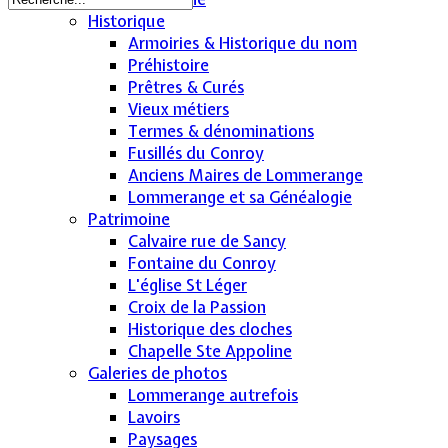
Historique
Armoiries & Historique du nom
Préhistoire
Prêtres & Curés
Vieux métiers
Termes & dénominations
Fusillés du Conroy
Anciens Maires de Lommerange
Lommerange et sa Généalogie
Patrimoine
Calvaire rue de Sancy
Fontaine du Conroy
L'église St Léger
Croix de la Passion
Historique des cloches
Chapelle Ste Appoline
Galeries de photos
Lommerange autrefois
Lavoirs
Paysages