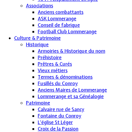
Associations
Anciens combattants
ASK Lommerange
Conseil de fabrique
Football Club Lommerange
Culture & Patrimoine
Historique
Armoiries & Historique du nom
Préhistoire
Prêtres & Curés
Vieux métiers
Termes & dénominations
Fusillés du Conroy
Anciens Maires de Lommerange
Lommerange et sa Généalogie
Patrimoine
Calvaire rue de Sancy
Fontaine du Conroy
L'église St Léger
Croix de la Passion