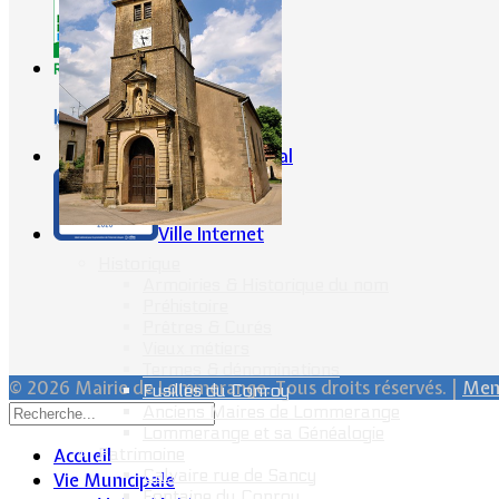
CG57
Conseil Régional
Ville Internet
Historique
Armoiries & Historique du nom
Préhistoire
Prêtres & Curés
Vieux métiers
Termes & dénominations
© 2026 Mairie de Lommerange. Tous droits réservés. |
Ment
Fusillés du Conroy
Anciens Maires de Lommerange
Lommerange et sa Généalogie
Accueil
Patrimoine
Calvaire rue de Sancy
Vie Municipale
Fontaine du Conroy