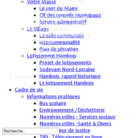
Votre Mairie
L'église St Léger
Le mot du Maire
Croix de la Passion
CR des conseils municipaux
Historique des cloches
Service administratif
Chapelle Ste Appoline
Le Village
Galeries de photos
Lommerange autrefois
La salle communale
Lavoirs
Intercommunalité
Paysages
Plan de situation
Écoles & Villageois
Lotissement Hambois
Église, chapelle...
Projet de lotissements
Sodevam Nord-Lorraine
Hambois, rappel historique
Contact
Le lotissement Hambois
Cadre de vie
Informations pratiques
Bus scolaire
Environnement / Déchetterie
Numéros utiles - Services sociaux
Numéros utiles -Santé & Divers
Conciliateur de justice
TIPI : Télépaiement en ligne