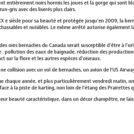
sont entièrement noirs hormis les joues et la gorge qui sont bl
run-gris avec des liserés plus clairs.
X e siècle pour sa beauté et protégée jusqu'en 2009, la bern
chassables et nuisibles. Le même arrêté autorise également la
ion des oies bernaches du Canada serait susceptible d'être à l
 pollution des eaux de baignade, réduction des productions
t sur la flore et les autres espèces d'oiseaux.
une collision avec un vol de bernaches, un avion de l’US Airwa
chaque année, et plus particulièrement vendredi matin, on 
ce à la piste de karting, non loin de l’étang des Prairettes 
 beauté caractéristique, dans un décor champêtre, ne laisse p