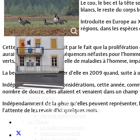
Le cou, le bec et la tête 
Vie Municipale
blancs, le reste du corps b
Introduite en Europe au X
régions, dans les espèces 
Cette décision se justifierait par le fait que la proliférat
aurait de nombreuses conséquences néfastes pour l'homme :
verts, transmission potentielle de maladies à l'homme, impac
La bernache avait fait parler d’elle en 2009 quand, suite à 
Indépendamment de ces considérations, cette année, comme 
nombre de douze, elles allaient et venaient dans un champ fa
Votre Mairie
Indépendamment de la gêne qu’elles peuvent représenter, leur
Le mot du Maire
CR des conseils municipaux
l’attente de les revoir d’ici quelques mois.
Service administratif
Le Village
La salle communale
Intercommunalité
Plan de situation