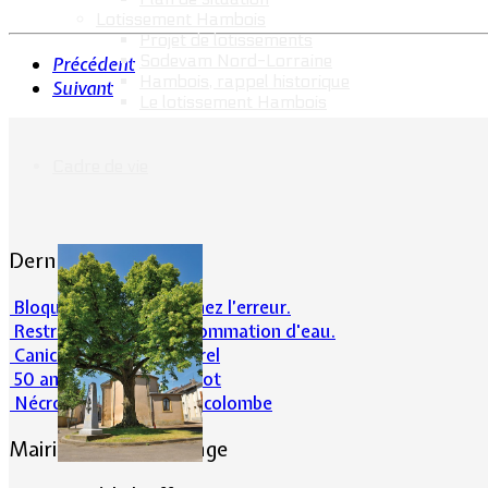
Lotissement Hambois
Projet de lotissements
Sodevam Nord-Lorraine
Précédent
Hambois, rappel historique
Suivant
Le lotissement Hambois
Cadre de vie
Dernières actualités
Bloqué en forêt. Cherchez l’erreur.
Restrictions sur la consommation d'eau.
Canicule et milieu naturel
50 ans d’histoires de foot
Nécrologie : Norbert Lacolombe
Mairie de Lommerange