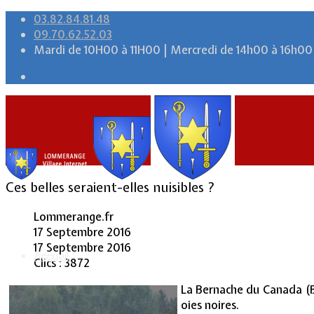
03.82.84.81.48
09.70.62.52.03
Mardi de 10H00 à 11H00 | Mercredi de 14h00 à 16h00
Ces belles seraient-elles nuisibles ?
Lommerange.fr
17 Septembre 2016
17 Septembre 2016
Accueil
Clics : 3872
La Bernache du Canada (Br
oies noires.